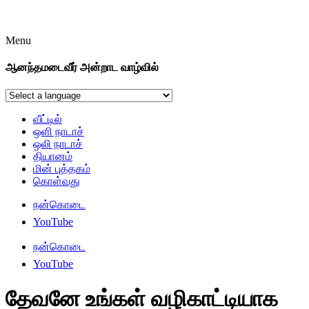
Menu
ஆனந்தமடைவீர் அன்றாட வாழ்வில்
வீட்டில்
ஒளி நாடாச்
ஒலி நாடாச்
தியானம்
மின் புத்தகம்
கொள்வது
நன்கொடை
YouTube
நன்கொடை
YouTube
தேவனே உங்கள் வழிகாட்டியாக