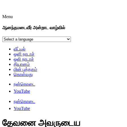
Menu
ஆனந்தமடைவீர் அன்றாட வாழ்வில்
வீட்டில்
ஒளி நாடாச்
ஒலி நாடாச்
தியானம்
மின் புத்தகம்
கொள்வது
நன்கொடை
YouTube
நன்கொடை
YouTube
தேவனை அவருடைய