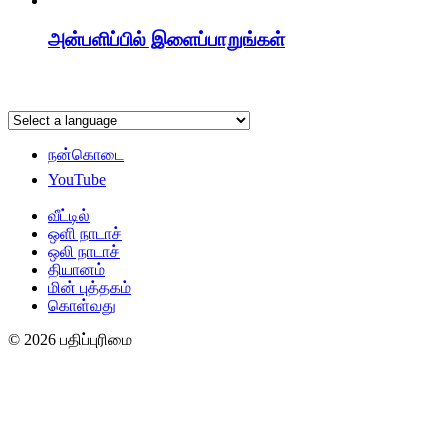
அன்பளிப்பில் இளைப்பாறுங்கள்
நன்கொடை
YouTube
வீட்டில்
ஒளி நாடாச்
ஒலி நாடாச்
தியானம்
மின் புத்தகம்
கொள்வது
© 2026 பதிப்புரிமை