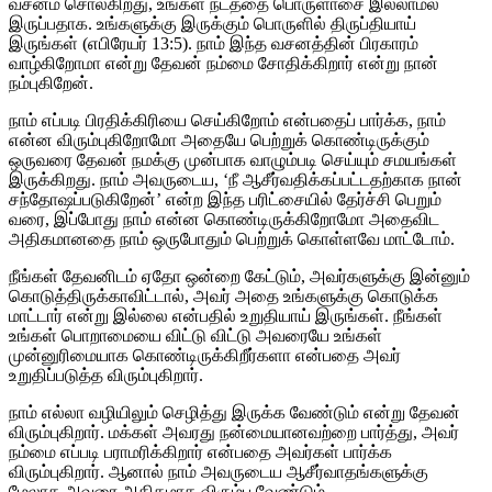
வசனம் சொல்கிறது, உங்கள் நடத்தை பொருளாசை இல்லாமல்
இருப்பதாக. உங்களுக்கு இருக்கும் பொருளில் திருப்தியாய்
இருங்கள் (எபிரேயர் 13:5). நாம் இந்த வசனத்தின் பிரகாரம்
வாழ்கிறோமா என்று தேவன் நம்மை சோதிக்கிறார் என்று நான்
நம்புகிறேன்.
நாம் எப்படி பிரதிக்கிரியை செய்கிறோம் என்பதைப் பார்க்க, நாம்
என்ன விரும்புகிறோமோ அதையே பெற்றுக் கொண்டிருக்கும்
ஒருவரை தேவன் நமக்கு முன்பாக வாழும்படி செய்யும் சமயங்கள்
இருக்கிறது. நாம் அவருடைய, ‘நீ ஆசீர்வதிக்கப்பட்டதற்காக நான்
சந்தோஷப்படுகிறேன்’ என்ற இந்த பரிட்சையில் தேர்ச்சி பெறும்
வரை, இப்போது நாம் என்ன கொண்டிருக்கிறோமோ அதைவிட
அதிகமானதை நாம் ஒருபோதும் பெற்றுக் கொள்ளவே மாட்டோம்.
நீங்கள் தேவனிடம் ஏதோ ஒன்றை கேட்டும், அவர்களுக்கு இன்னும்
கொடுத்திருக்காவிட்டால், அவர் அதை உங்களுக்கு கொடுக்க
மாட்டார் என்று இல்லை என்பதில் உறுதியாய் இருங்கள். நீங்கள்
உங்கள் பொறாமையை விட்டு விட்டு அவரையே உங்கள்
முன்னுரிமையாக கொண்டிருக்கிறீர்களா என்பதை அவர்
உறுதிப்படுத்த விரும்புகிறார்.
நாம் எல்லா வழியிலும் செழித்து இருக்க வேண்டும் என்று தேவன்
விரும்புகிறார். மக்கள் அவரது நன்மையானவற்றை பார்த்து, அவர்
நம்மை எப்படி பராமரிக்கிறார் என்பதை அவர்கள் பார்க்க
விரும்புகிறார். ஆனால் நாம் அவருடைய ஆசீர்வாதங்களுக்கு
மேலாக அவரை அதிகமாக விரும்ப வேண்டும்.