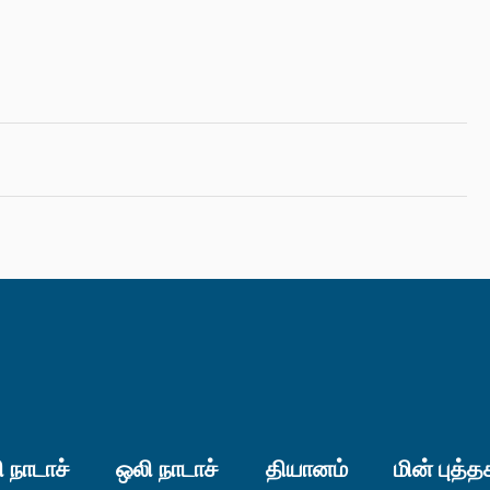
 நாடாச்
ஒலி நாடாச்
தியானம்
மின் புத்த