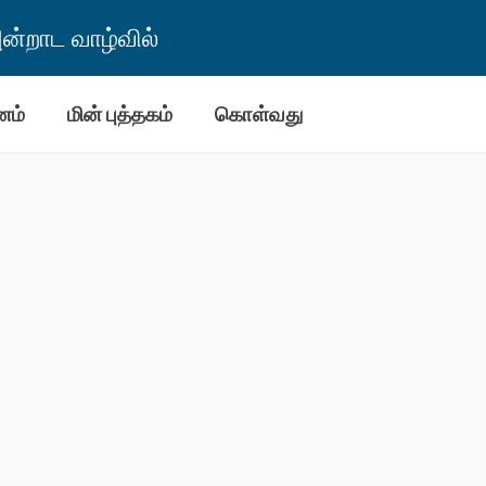
்றாட வாழ்வில்
னம்
மின் புத்தகம்
கொள்வது