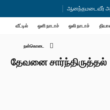
ஆனந்தமடைவீர் அன
வீட்டில்
ஒளி நாடாச்
ஒலி நாடாச்
தியா
YouTube
நன்கொடை
தேவனை சார்ந்திருத்தல்