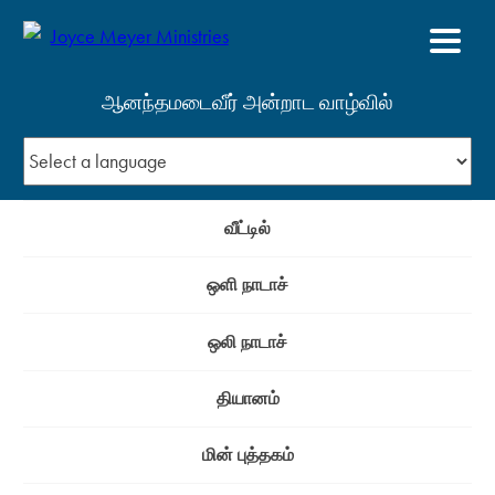
ஆனந்தமடைவீர் அன்றாட வாழ்வில்
வீட்டில்
ஒளி நாடாச்
ஒலி நாடாச்
தியானம்
மின் புத்தகம்