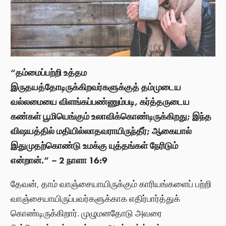
“தம்மைப்பற்றி உத்தம
இருதயத்தோடிருக்கிறவர்களுக்குத் தம்முடைய
வல்லமையை விளங்கப்பண்ணும்படி, கர்த்தருடைய
கண்கள் பூமியெங்கும் உலாவிக்கொண்டிருக்கிறது; இந்த
விஷயத்தில் மதியில்லாதவராயிருந்தீர்; ஆகையால்
இதுமுதற்கொண்டு உமக்கு யுத்தங்கள் நேரிடும்
என்றான்.” – 2 நாளா 16:9
தேவன், தாம் வாஞ்சையாயிருக்கும் காரியங்களைப் பற்றி
வாஞ்சையாயிருப்பவர்களுக்காக எதிர்பார்த்துக்
கொண்டிருக்கிறார். முழுமனதோடு அவரை