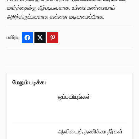
வார்த்தைக்கு கீழ்படிபவளாக, உம்மை உண்மையாய்
அறிந்திருப்பவளாக என்னை வடிவமைப்பீராக.
பகிர்வு
Facebook
Twitter
Pinterest
மேலும் படிக்க:
ஒப்புவியுங்கள்
ஆவியைத் தணிக்காதீர்கள்