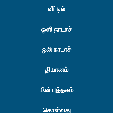
வீட்டில்
ஒளி நாடாச்
ஒலி நாடாச்
தியானம்
மின் புத்தகம்
கொள்வது