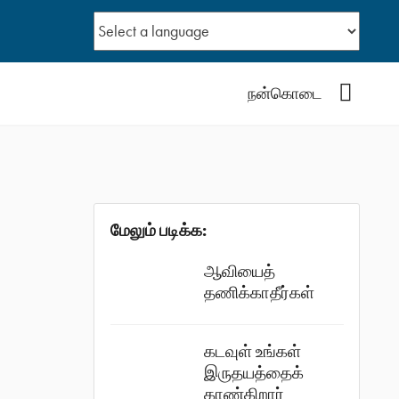
YouTub
நன்கொடை
மேலும் படிக்க:
ஆவியைத்
தணிக்காதீர்கள்
கடவுள் உங்கள்
இருதயத்தைக்
காண்கிறார்