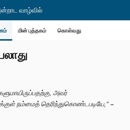
்றாட வாழ்வில்
னம்
மின் புத்தகம்
கொள்வது
யலாது
களுமாயிருப்பதற்கு, அவர்
ுக்குள் நம்மைத் தெரிந்துகொண்டபடியே,” –