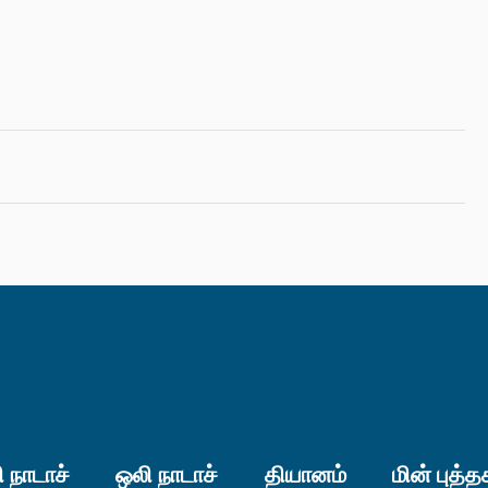
 நாடாச்
ஒலி நாடாச்
தியானம்
மின் புத்த