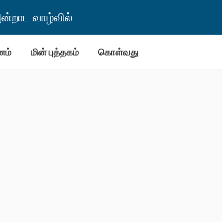
்றாட வாழ்வில்
னம்
மின் புத்தகம்
கொள்வது