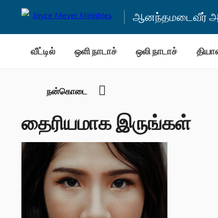
ஆனந்தமடைவீர் அன
வீட்டில்
ஒளி நாடாச்
ஒலி நாடாச்
தியா
YouTube
நன்கொடை
தைரியமாக இருங்கள்