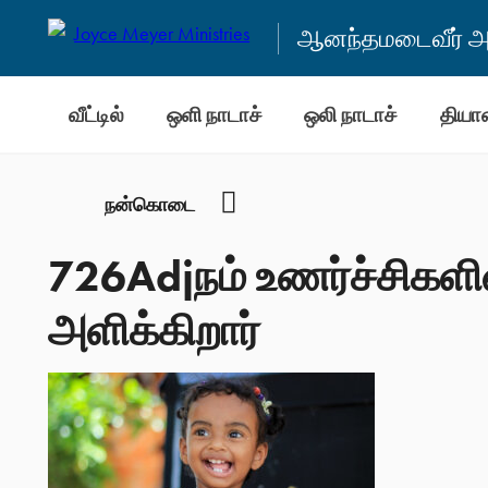
ஆனந்தமடைவீர் அன
வீட்டில்
ஒளி நாடாச்
ஒலி நாடாச்
தியா
YouTube
நன்கொடை
726Adjநம் உணர்ச்சிகளின
அளிக்கிறார்