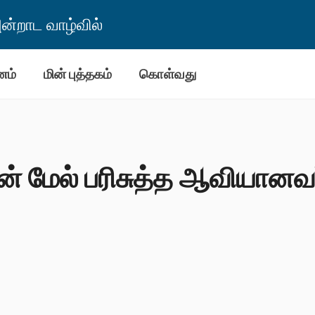
்றாட வாழ்வில்
னம்
மின் புத்தகம்
கொள்வது
் மேல் பரிசுத்த ஆவியானவர