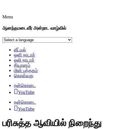
Menu
ஆனந்தமடைவீர் அன்றாட வாழ்வில்
வீட்டில்
ஒளி நாடாச்
ஒலி நாடாச்
தியானம்
மின் புத்தகம்
கொள்வது
நன்கொடை
YouTube
நன்கொடை
YouTube
பரிசுத்த ஆவியில் நிறைந்து