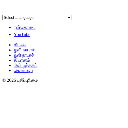
நன்கொடை
YouTube
வீட்டில்
ஒளி நாடாச்
ஒலி நாடாச்
தியானம்
மின் புத்தகம்
கொள்வது
© 2026 பதிப்புரிமை