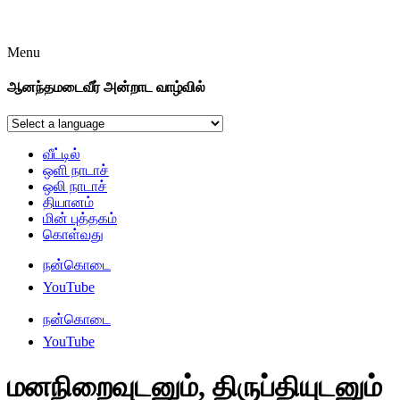
Menu
ஆனந்தமடைவீர் அன்றாட வாழ்வில்
வீட்டில்
ஒளி நாடாச்
ஒலி நாடாச்
தியானம்
மின் புத்தகம்
கொள்வது
நன்கொடை
YouTube
நன்கொடை
YouTube
மனநிறைவுடனும், திருப்தியுடனும்