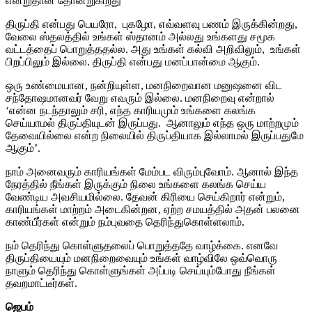
என்றுதான் தோன்றுகிறது
திருப்தி என்பது பெயரோ, புகழோ, எவ்வளவு பணம் இருக்கின்றது,
வேலை ஸ்தலத்தில் உங்கள் ஸ்தானம் அல்லது உங்களது சமூக
வட்டத்தைப் பொறுத்ததல்ல. அது உங்கள் கல்வி அறிவிலும், உங்கள்
பிறப்பிலும் இல்லை. திருப்தி என்பது மனப்பான்மை ஆகும்.
ஒரு உண்மையான, நன்றியுள்ள, மனநிறைவான மனுஷனை விட
சந்தோஷமானவர் வேறு எவரும் இல்லை. மனநிறைவு என்றால்
‘என்ன நடந்தாலும் சரி, எந்த காரியமும் உங்களை கலங்க
செய்யாமல் திருப்தியுடன் இருப்பது. ஆனாலும் எந்த ஒரு மாற்றமும்
தேவையில்லை என்ற நிலையில் திருப்தியாக இல்லாமல் இருப்பதுமே
ஆகும்’.
நாம் அனைவரும் காரியங்கள் மேம்பட விரும்புவோம். ஆனால் இந்த
நேரத்தில் நீங்கள் இருக்கும் நிலை உங்களை கலங்க செய்ய
வேண்டிய அவசியமில்லை. தேவன் கிரியை செய்கிறார் என்றும்,
காரியங்கள் மாற்றம் அடைகின்றன, ஏற்ற சமயத்தில் அதன் பலனை
காண்பீர்கள் என்றும் நம்புவதை தெரிந்துகொள்ளலாம்.
நம் தெரிந்து கொள்ளுதலைப் பொறுத்ததே வாழ்க்கை. எனவே
திருப்தியையும் மனநிறைவையும் உங்கள் வாழ்விலே ஒவ்வொரு
நாளும் தெரிந்து கொள்ளுங்கள் அப்படி செய்யும்போது நீங்கள்
தவறமாட்டீர்கள்.
ஜெபம்