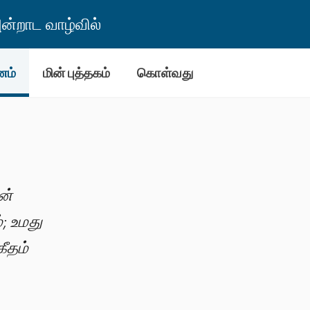
்றாட வாழ்வில்
னம்
மின் புத்தகம்
கொள்வது
ன்
; உமது
கீதம்