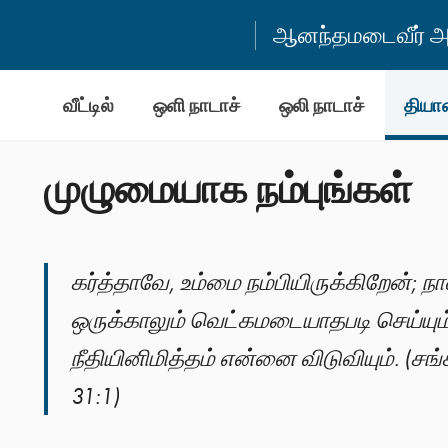
ஆனந்தமடைவீர் அன
வீட்டில்
ஒளி நாடாச்
ஒலி நாடாச்
தியா
முழுமையாக நம்புங்கள்
கர்த்தாவே, உம்மை நம்பியிருக்கிறேன்; நா
ஒருக்காலும் வெட்கமடையாதபடி செய்யும்
நீதியினிமித்தம் என்னை விடுவியும். (சங்
31:1)