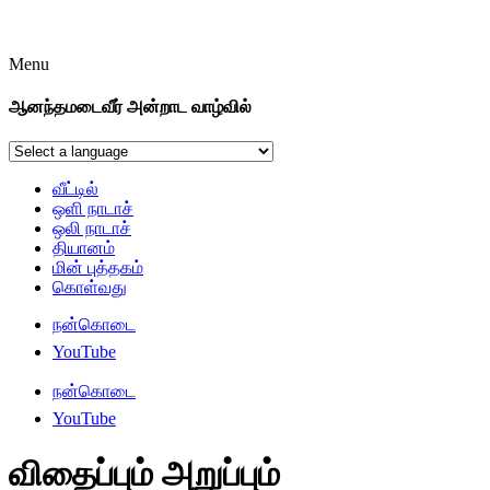
Menu
ஆனந்தமடைவீர் அன்றாட வாழ்வில்
வீட்டில்
ஒளி நாடாச்
ஒலி நாடாச்
தியானம்
மின் புத்தகம்
கொள்வது
நன்கொடை
YouTube
நன்கொடை
YouTube
விதைப்பும் அறுப்பும்