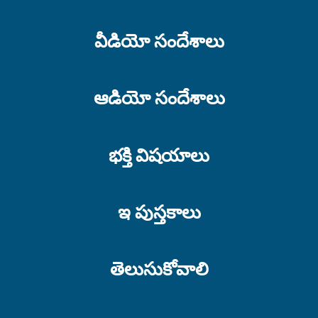
వీడియో సందేశాలు
భయముతో చేయుము
భాగము 2
ఆడియో సందేశాలు
భయముతో చేయుము
భాగము 1
భక్తి విషయాలు
ఇ పుస్తకాలు
దీపమును ఆర్పవద్దు
తెలుసుకోవాలి