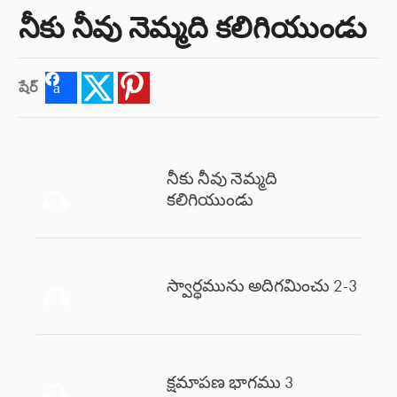
నీకు నీవు నెమ్మది కలిగియుండు
షేర్
Facebook
Twitter
Pinterest
నీకు నీవు నెమ్మది
కలిగియుండు
స్వార్ధమును అదిగమించు 2-3
క్షమాపణ భాగము 3