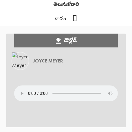
తెలుసుకోవాలి
YouTube
దానం
డౌన్లోడ్
JOYCE MEYER