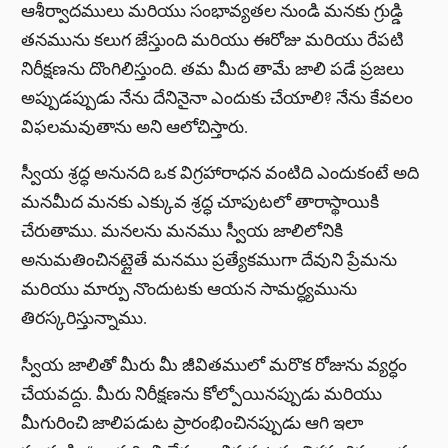
ఆశీర్వాదములు మరియు సంభావ్యతల నుండి మనకు గ్రుడ్డి
తనమును కలుగ జేస్తుంది మరియు ఈరోజు మరియు రేపటి
నిరీక్షణను దొంగిలిస్తుంది. తమ మీద తామే జాలి పడే ప్రజలు
అప్పుడప్పుడు నేను దేనినైనా ఎందుకు చేయాలి? నేను కేవలం
విఫలమవుతాను అని ఆలోచిస్తారు.
స్వీయ శ్రద్ధ అనునది ఒక విగ్రహారాధన వంటిది ఎందుకంటే అది
మనమీద మనకు ఎక్కువ శ్రద్ధ చూపుటలో తారాస్థాయికి
చేరుతాము. మనలను మనము స్వీయ జాలిలోనికి
అనుమతించినట్లైతే మనము ప్రత్యేకముగా దేవుని ప్రేమను
మరియు మార్పు నొందుటకు ఆయన సామర్ధ్యమును
తిరస్కరిస్తున్నాము.
స్వీయ జాలితో మీరు మీ జీవితములో మరొక రోజును వ్యర్ధం
చేయవద్దు. మీరు నిరీక్షణను కోల్పోయినప్పుడు మరియు
మీగురించి జాలిపడుట ప్రారంభించినప్పుడు ఆగి ఇలా