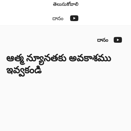
తెలుసుకోవాలి
YouTube
దానం
You
దానం
ఆత్మ న్యూనతకు అవకాశము
ఇవ్వకండి