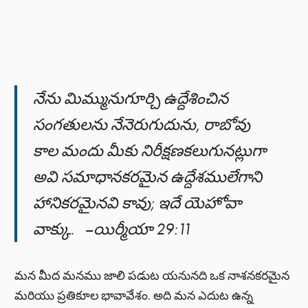
నేను మిమ్మునుగూర్చి ఉద్దేశించిన
సంగతులను నేనెరుగుదును, రాబోవు
కాల మందు మీకు నిరీక్షణకలుగునట్లుగా
అవి సమాధానకరమైన ఉద్దేశములేగాని
హానికరమైనవి కావు; ఇదే యెహోవా
వాక్కు. –యిర్మీయా 29:11
మన మీద మనము జాలి పడుట యనునది ఒక నాశనకరమైన
మరియు ప్రతికూల భావావేశం. అది మన ఎదుట ఉన్న