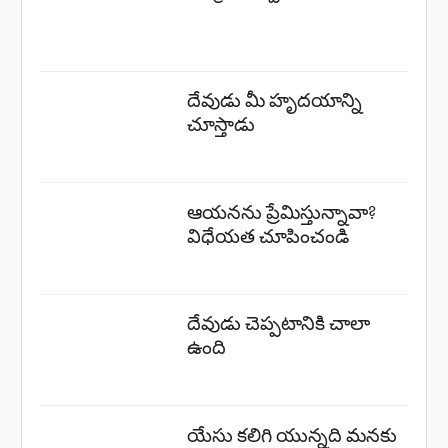
దేవుడు మీ హృదయాన్ని
చూస్తాడు
ఆయనను ప్రేమిస్తున్నావా?
విధేయత చూపించండి
దేవుడు చెప్పటానికి చాలా
ఉంది
యేసు కలిగి యున్నది మనకు