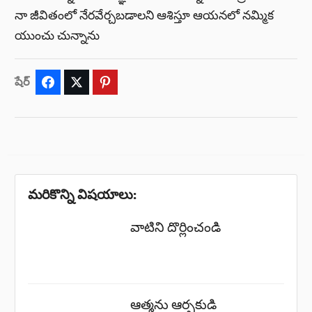
నా జీవితంలో నేరవేర్చబడాలని ఆశిస్తూ ఆయనలో నమ్మిక
యుంచు చున్నాను
షేర్
Facebook
Twitter
Pinterest
మరికొన్ని విషయాలు:
వాటిని దొర్లించండి
ఆత్మను ఆర్పకుడి