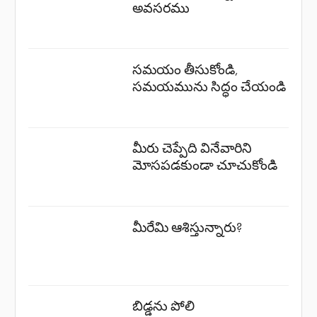
అవసరము
సమయం తీసుకోండి,
సమయమును సిద్ధం చేయండి
మీరు చెప్పేది వినేవారిని
మోసపడకుండా చూచుకోండి
మీరేమి ఆశిస్తున్నారు?
బిడ్డను పోలి