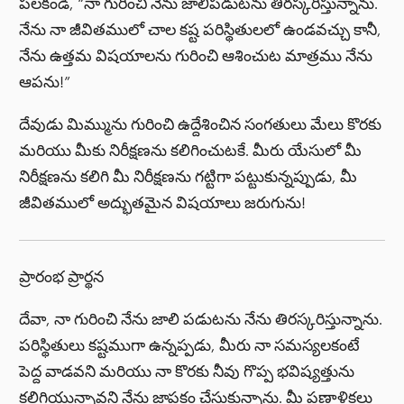
పలకండి, “నా గురించి నేను జాలిపడుటను తిరస్కరిస్తున్నాను.
నేను నా జీవితములో చాల కష్ట పరిస్థితులలో ఉండవచ్చు కానీ,
నేను ఉత్తమ విషయాలను గురించి ఆశించుట మాత్రము నేను
ఆపను!”
దేవుడు మిమ్మును గురించి ఉద్దేశించిన సంగతులు మేలు కొరకు
మరియు మీకు నిరీక్షణను కలిగించుటకే. మీరు యేసులో మీ
నిరీక్షణను కలిగి మీ నిరీక్షణను గట్టిగా పట్టుకున్నప్పుడు, మీ
జీవితములో అద్భుతమైన విషయాలు జరుగును!
ప్రారంభ ప్రార్థన
దేవా, నా గురించి నేను జాలి పడుటను నేను తిరస్కరిస్తున్నాను.
పరిస్థితులు కష్టముగా ఉన్నప్పడు, మీరు నా సమస్యలకంటే
పెద్ద వాడవని మరియు నా కొరకు నీవు గొప్ప భవిష్యత్తును
కలిగియున్నావని నేను జ్ఞాపకం చేసుకున్నాను. మీ ప్రణాళికలు