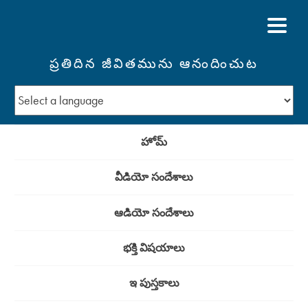
ప్రతిదిన జీవితమును ఆనందించుట
హోమ్
వీడియో సందేశాలు
ఆడియో సందేశాలు
భక్తి విషయాలు
ఇ పుస్తకాలు