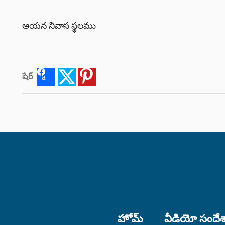
ఆయన నివాస స్థలము
షేర్
Facebook
Twitter
Pinterest
హోమ్
వీడియో సందే