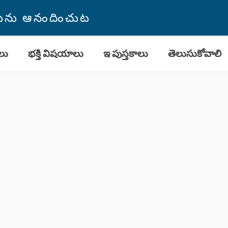
తమును ఆనందించుట
లు
భక్తి విషయాలు
ఇ పుస్తకాలు
తెలుసుకోవాలి