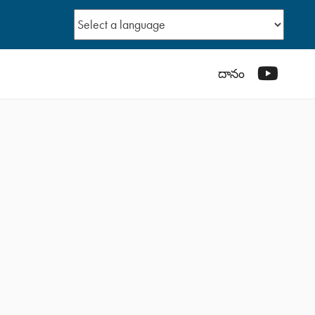
YouTub
దానం