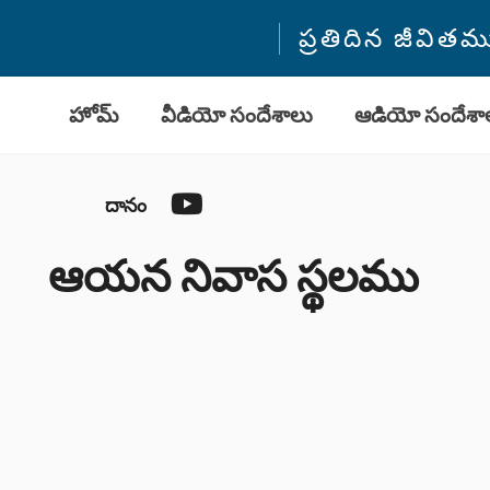
ప్రతిదిన జీవి
హోమ్
వీడియో సందేశాలు
ఆడియో సందేశా
YouTube
దానం
ఆయన నివాస స్థలము