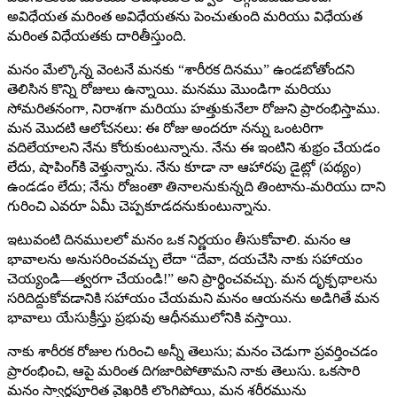
అవిధేయత మరింత అవిధేయతను పెంచుతుంది మరియు విధేయత
మరింత విధేయతకు దారితీస్తుంది.
మనం మేల్కొన్న వెంటనే మనకు “శారీరక దినము” ఉండబోతోందని
తెలిసిన కొన్ని రోజులు ఉన్నాయి. మనము మొండిగా మరియు
సోమరితనంగా, నిరాశగా మరియు హత్తుకునేలా రోజుని ప్రారంభిస్తాము.
మన మొదటి ఆలోచనలు: ఈ రోజు అందరూ నన్ను ఒంటరిగా
వదిలేయాలని నేను కోరుకుంటున్నాను. నేను ఈ ఇంటిని శుభ్రం చేయడం
లేదు, షాపింగ్‌కి వెళ్తున్నాను. నేను కూడా నా ఆహారపు డైట్లో (పథ్యం)
ఉండడం లేదు; నేను రోజంతా తినాలనుకున్నది తింటాను-మరియు దాని
గురించి ఎవరూ ఏమీ చెప్పకూడదనుకుంటున్నాను.
ఇటువంటి దినములలో మనం ఒక నిర్ణయం తీసుకోవాలి. మనం ఆ
భావాలను అనుసరించవచ్చు లేదా “దేవా, దయచేసి నాకు సహాయం
చెయ్యండి—త్వరగా చేయండి!” అని ప్రార్థించవచ్చు. మన దృక్పథాలను
సరిదిద్దుకోవడానికి సహాయం చేయమని మనం ఆయనను అడిగితే మన
భావాలు యేసుక్రీస్తు ప్రభువు ఆధీనములోనికి వస్తాయి.
నాకు శారీరక రోజుల గురించి అన్నీ తెలుసు; మనం చెడుగా ప్రవర్తించడం
ప్రారంభించి, ఆపై మరింత దిగజారిపోతామని నాకు తెలుసు. ఒకసారి
మనం స్వార్థపూరిత వైఖరికి లొంగిపోయి, మన శరీరమును