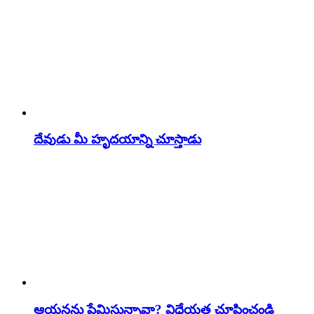
దేవుడు మీ హృదయాన్ని చూస్తాడు
ఆయనను ప్రేమిస్తున్నావా? విధేయత చూపించండి