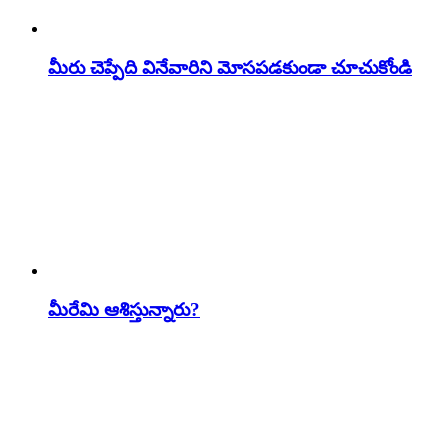
మీరు చెప్పేది వినేవారిని మోసపడకుండా చూచుకోండి
మీరేమి ఆశిస్తున్నారు?