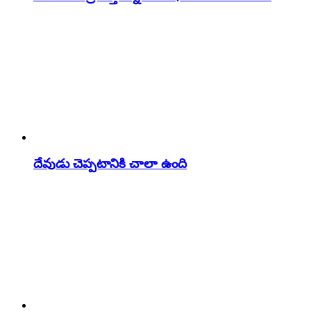
దేవుడు చెప్పటానికి చాలా ఉంది