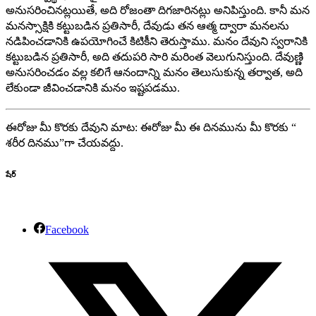
అనుసరించినట్లయితే, అది రోజంతా దిగజారినట్లు అనిపిస్తుంది. కానీ మన
మనస్సాక్షికి కట్టుబడిన ప్రతిసారీ, దేవుడు తన ఆత్మ ద్వారా మనలను
నడిపించడానికి ఉపయోగించే కిటికీని తెరుస్తాము. మనం దేవుని స్వరానికి
కట్టుబడిన ప్రతిసారీ, అది తదుపరి సారి మరింత వెలుగునిస్తుంది. దేవుణ్ణి
అనుసరించడం వల్ల కలిగే ఆనందాన్ని మనం తెలుసుకున్న తర్వాత, అది
లేకుండా జీవించడానికి మనం ఇష్టపడము.
ఈరోజు మీ కొరకు దేవుని మాట: ఈరోజు మీ ఈ దినమును మీ కొరకు “
శరీర దినము”గా చేయవద్దు.
షేర్
Facebook