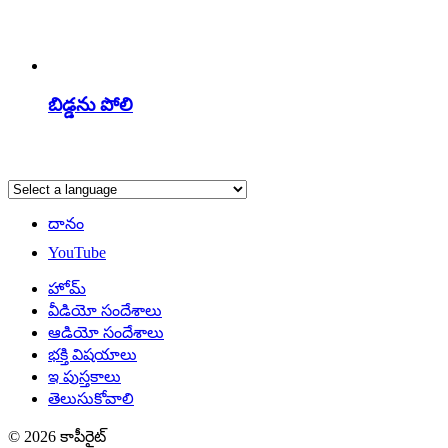
బిడ్డను పోలి
దానం
YouTube
హోమ్
వీడియో సందేశాలు
ఆడియో సందేశాలు
భక్తి విషయాలు
ఇ పుస్తకాలు
తెలుసుకోవాలి
© 2026 కాపీరైట్