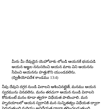
మీరు మీ దేవుడైన యెహోవాకు లోబడి ఆయనకే భయపడి
ఆయన ఆజ్ఞల ననుసరించి ఆయన మాట విని ఆయనను
సేవించి ఆయనను హత్తుకొని యుండవలెను.
(ద్వితీయోపదేశ కాండము 13:4)
నీవు దేవుని దగ్గర నుండి వినాలని ఆశించినట్లైతే, మనము ఆయన
స్వరమును వినవలెను. మనం తరచుగా ఆయన నుండి వినాలని
కోరుకుంటే మనం కూడా త్వరగా విధేయత పాటించాలి. మన
హృదయాలలో ఆయన స్వరానికి మన సున్నితత్వం విధేయత ద్వారా
పెరుగుతుంది మరియు అవిధేయత ద్వారా తగ్గించబడుతుంది.