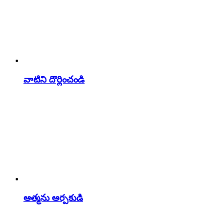
వాటిని దొర్లించండి
ఆత్మను ఆర్పకుడి