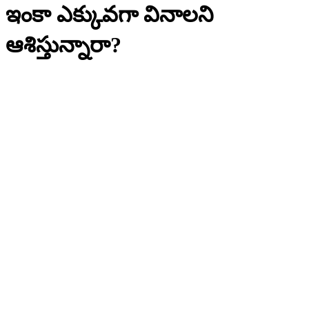
ఇంకా ఎక్కువగా వినాలని
ఆశిస్తున్నారా?