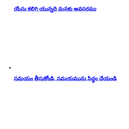
యేసు కలిగి యున్నది మనకు అవసరము
సమయం తీసుకోండి, సమయమును సిద్ధం చేయండి