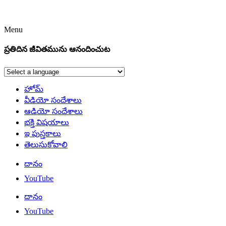
Menu
ప్రతిదిన జీవితమును ఆనందించుట
హోమ్
వీడియో సందేశాలు
ఆడియో సందేశాలు
భక్తి విషయాలు
ఇ పుస్తకాలు
తెలుసుకోవాలి
దానం
YouTube
దానం
YouTube