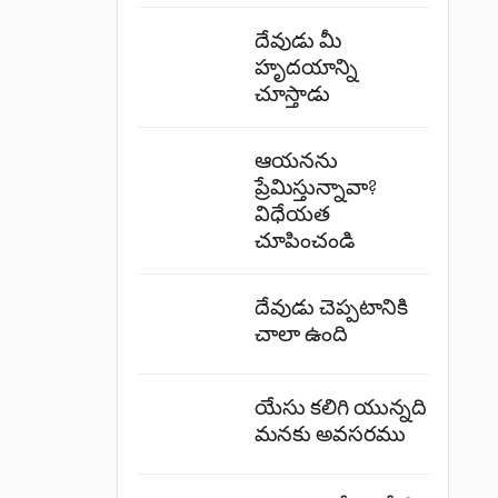
దేవుడు మీ
హృదయాన్ని
చూస్తాడు
ఆయనను
ప్రేమిస్తున్నావా?
విధేయత
చూపించండి
దేవుడు చెప్పటానికి
చాలా ఉంది
యేసు కలిగి యున్నది
మనకు అవసరము