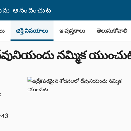
తమును ఆనందించుట
లు
భక్తి విషయాలు
ఇ పుస్తకాలు
తెలుసుకోవాలి
దేవునియందు నమ్మిక యుంచు
;
2:43