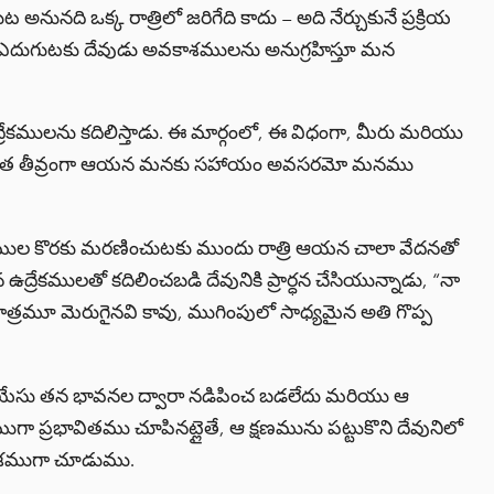
 అనునది ఒక్క రాత్రిలో జరిగేది కాదు – అది నేర్చుకునే ప్రక్రియ
దుగుటకు దేవుడు అవకాశములను అనుగ్రహిస్తూ మన
్రేకములను కదిలిస్తాడు. ఈ మార్గంలో, ఈ విధంగా, మీరు మరియు
ు ఎంత తీవ్రంగా ఆయన మనకు సహాయం అవసరమో మనము
ుల కొరకు మరణించుటకు ముందు రాత్రి ఆయన చాలా వేదనతో
రేకములతో కదిలించబడి దేవునికి ప్రార్ధన చేసియున్నాడు, “నా
మాత్రమూ మెరుగైనవి కావు, ముగింపులో సాధ్యమైన అతి గొప్ప
ు. యేసు తన భావనల ద్వారా నడిపించ బడలేదు మరియు ఆ
ా ప్రభావితము చూపినట్లైతే, ఆ క్షణమును పట్టుకొని దేవునిలో
కాశముగా చూడుము.