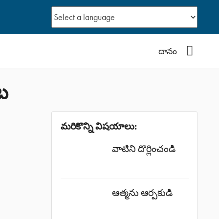
YouTub
దానం
ట
మరికొన్ని విషయాలు:
వాటిని దొర్లించండి
ఆత్మను ఆర్పకుడి