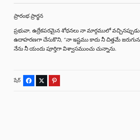
ప్రారంభ ప్రార్థన
ప్రభువా, ఉద్రేకపరమైన శోధనలు నా మార్గములో వచ్చినప్పు
ఉదాహరణగా చేసుకొని, “నా ఇష్టము కాదు నీ చిత్తమే జరుగున
నేను నీ యందు పూర్తిగా విశ్వాసముంచు చున్నాను.
షేర్
Facebook
Twitter
Pinterest