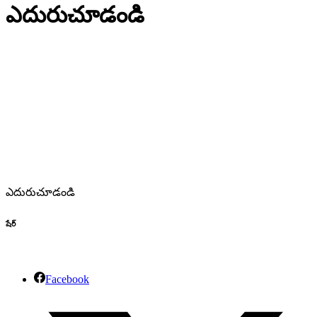
ఎదురుచూడండి
ఎదురుచూడండి
షేర్
Facebook