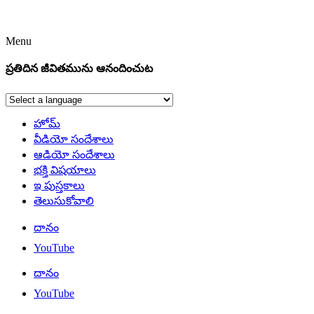
Menu
ప్రతిదిన జీవితమును ఆనందించుట
హోమ్
వీడియో సందేశాలు
ఆడియో సందేశాలు
భక్తి విషయాలు
ఇ పుస్తకాలు
తెలుసుకోవాలి
దానం
YouTube
దానం
YouTube