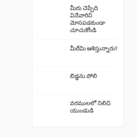
మీరు చెప్పేది
వినేవారిని
మోసపడకుండా
చూచుకోండి
మీరేమి ఆశిస్తున్నారు?
బిడ్డను పోలి
వరములలో నిలిచి
యుండుడి