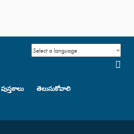
YOU
 పుస్తకాలు
తెలుసుకోవాలి