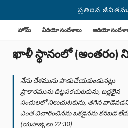
ప్రతిదిన జీవి
హోమ్
వీడియో సందేశాలు
ఆడియో సందేశా
ఖాళీ స్థానంలో (అంతరం) 
నేను దేశమును పాడుచేయకుండునట్లు
ప్రాకారమును దిట్టపరచుటకును, బద్దలైన
సందులలో నిలుచుటకును, తగిన వాడెవడని
ఎంత విచారించినను ఒకడైనను కనబడ లేదు
(యెహెజ్కెలు 22:30)