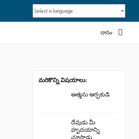
YouTub
దానం
మరికొన్ని విషయాలు:
ఆత్మను ఆర్పకుడి
దేవుడు మీ
హృదయాన్ని
చూస్తాడు