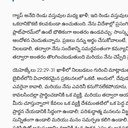
గ్యాప్ అనేది రెండు వస్తువుల మధ్య ఖాళీ; ఇది రెండు వస్తువుల
ఒకదానికొకటి కలవకుండా ఉంచుతుంది. నేను విదేశాల్లో ప్రసంగిస
ప్లాట్‌ఫారమ్‌లో ఉంటే భౌతికంగా అంతరం ఉండవచ్చు; సాంస్
ఆందోళన చెందుతున్నాను. ప్రజలు నన్ను అర్థం చేసుకోవాలంటే
నిలబడాలి, తద్వారా నేను సందేశాన్ని సమర్థవంతంగా కమ్య
తద్వారా అంతరం తొలగించబడుతుంది మరియు నేను చెప్పేది ప్
యెహెజ్కేలు 22:29-31 ఖాళీలో నిలబడటం గురించి మాట్లా
బైబిల్‌లోని విచారకరమైన ప్రకటనలలో ఒకటి. అందులో, దేవుడు 
ఎవరైనా కావాలి, మరియు నేను ఎవరినీ కనుగొనలేకపోయాను, క
కావలసిందల్లా ప్రార్థించడానికి ఒక వ్యక్తి, మరియు తద్వార
మీరు చూస్తున్నారా? కేవలం ఒక వ్యక్తి దేశమంతటిలో ఒక పెద్ద మార
ప్రార్థన చేయడానికి సిద్ధంగా ఉండాలి; పరిశుద్ధాత్మ మనలను 
సున్నితంగా ఉండాలి మరియు మనం సమర్పణ కలిగి ఉండాలి. అ