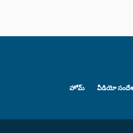
హోమ్
వీడియో సందే