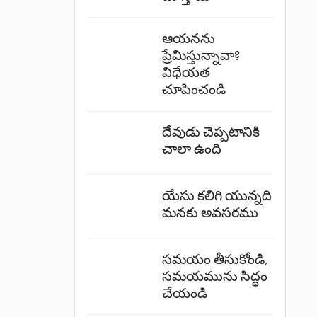
ఆయనను
ప్రేమిస్తున్నావా?
విధేయత
చూపించండి
దేవుడు చెప్పటానికి
చాలా ఉంది
యేసు కలిగి యున్నది
మనకు అవసరము
సమయం తీసుకోండి,
సమయమును సిద్ధం
చేయండి