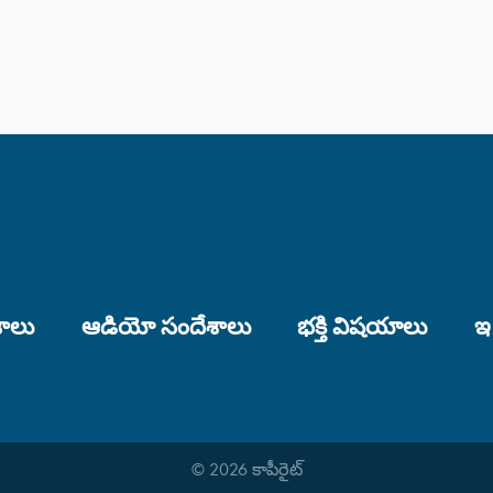
శాలు
ఆడియో సందేశాలు
భక్తి విషయాలు
ఇ
© 2026 కాపీరైట్