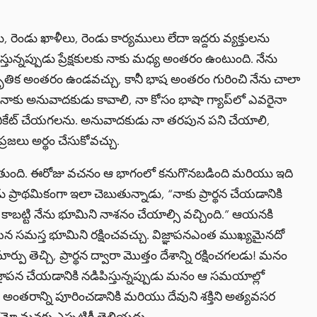
ు, రెండు ఖాళీలు, రెండు కార్యములు లేదా ఇద్దరు వ్యక్తులను
్తున్నప్పుడు ప్రేక్షకులకు నాకు మధ్య అంతరం ఉంటుంది. నేను
కృతిక అంతరం ఉండవచ్చు, కానీ భాష అంతరం గురించి నేను చాలా
, నాకు అనువాదకుడు కావాలి, నా కోసం భాషా గ్యాప్‌లో ఎవరైనా
ూనికేట్ చేయగలను. అనువాదకుడు నా తరపున పని చేయాలి,
రజలు అర్థం చేసుకోవచ్చు.
డుతుంది. ఈరోజు వచనం ఆ భాగంలో కనుగొనబడింది మరియు ఇది
ప్రాథమికంగా ఇలా చెబుతున్నాడు, “నాకు ప్రార్థన చేయడానికి
ాబట్టి నేను భూమిని నాశనం చేయాల్సి వచ్చింది.” ఆయనకి
ా ఆయన సమస్త భూమిని రక్షించవచ్చు. విజ్ఞాపనఎంత ముఖ్యమైనదో
్పు తెచ్చి, ప్రార్థన ద్వారా మొత్తం దేశాన్ని రక్షించగలడు! మనం
విజ్ఞాపన చేయడానికి నడిపిస్తున్నప్పుడు మనం ఆ సమయాల్లో
ంతరాన్ని పూరించడానికి మరియు దేవుని శక్తిని అత్యవసర