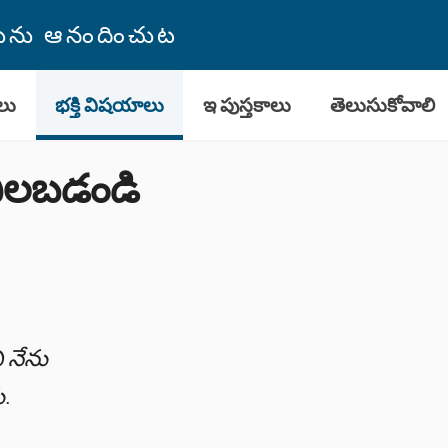
తమును ఆనందించుట
లు
భక్తి విషయాలు
ఇ పుస్తకాలు
తెలుసుకోవాలి
నిలబడండి
 నేను
.