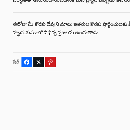
పరిస్థితితో అనుసంధానించడానికి మన ప్రార్థన ఎప్పుడు అవ
ఈరోజు మీ కొరకు దేవుని మాట: ఇతరుల కొరకు ప్రార్ధించుటకు మ
హృదయములో విభిన్న ప్రజలను ఉంచుతాడు.
షేర్
Facebook
Twitter
Pinterest