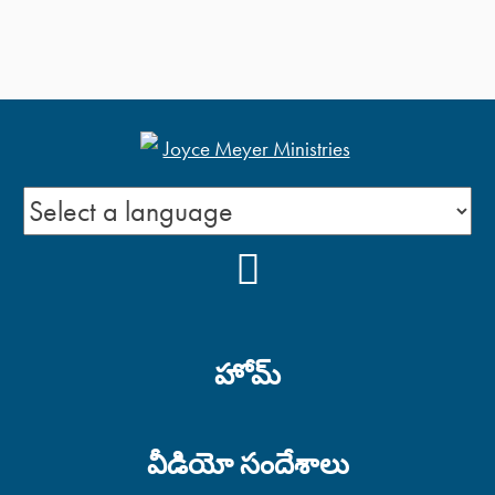
YOUTUBE
హోమ్
వీడియో సందేశాలు