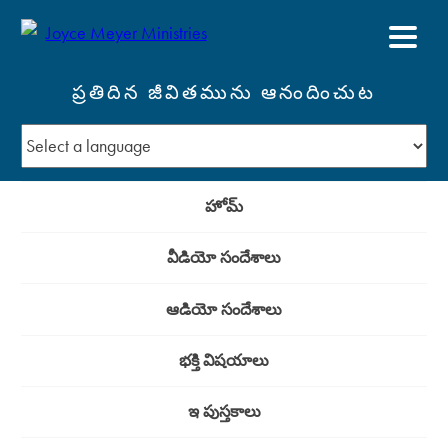
ప్రతిదిన జీవితమును ఆనందించుట
హోమ్
వీడియో సందేశాలు
ఆడియో సందేశాలు
భక్తి విషయాలు
ఇ పుస్తకాలు