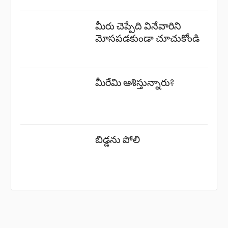
మీరు చెప్పేది వినేవారిని
మోసపడకుండా చూచుకోండి
మీరేమి ఆశిస్తున్నారు?
బిడ్డను పోలి