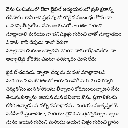
నేను సంఘములో లేదా బైబిల్ అధ్యయనంలో ప్రతి క్షణాన్ని
గడిపాను, కానీ అది ప్రభువుతో లోతైన సంబంధం కోసం నా
దాహాన్ని తీర్చలేదు. నేను ఆయనతో నా గతం గురించి
మాట్లాడాలి మరియు నా భవిష్యత్తు గురించి నాతో మాట్లాడటం
వినాలి. కానీ దేవుడు నాతో నేరుగా
మాట్లాడాలనుకుంటున్నాడని ఎవరూ నాకు బోధించలేదు. నా
ఆధ్యాత్మిక కోరికకు ఎవరూ పరిష్కారం చూపలేదు.
బైబిల్ చదవడం ద్వారా, దేవుడు మనతో మాట్లాడాలని
మరియు మన జీవితంలో ఆయన ఉనికి మరియు పరస్పర
చర్య కోసం మన కోరికలను తీర్చాలని కోరుకుంటున్నాడని నేను
తెలుసుకున్నాను. ఆయన మన జీవితాల కోసం ప్రణాళికలను
కలిగి ఉన్నాడు-మనల్ని సమాధానము మరియు సంతృప్తిలోకి
నడిపించే ప్రణాళికలు, మరియు దైవిక మార్గదర్శకత్వం ద్వారా
మనం ఆయన గురించి మరియు ఆయన చిత్తం గురించి జ్ఞానం