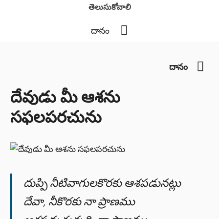
తెలుసుకోవాలి
YouTube
దానం
You
దానం
దేవుడు మీ ఆశను
సఫలపరచును
దుప్పి నీటివాగులకొరకు ఆశపడునట్లు
దేవా, నీకొరకు నా ప్రాణము