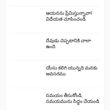
ఆయనను ప్రేమిస్తున్నావా?
విధేయత చూపించండి
దేవుడు చెప్పటానికి చాలా
ఉంది
యేసు కలిగి యున్నది మనకు
అవసరము
సమయం తీసుకోండి,
సమయమును సిద్ధం చేయండి