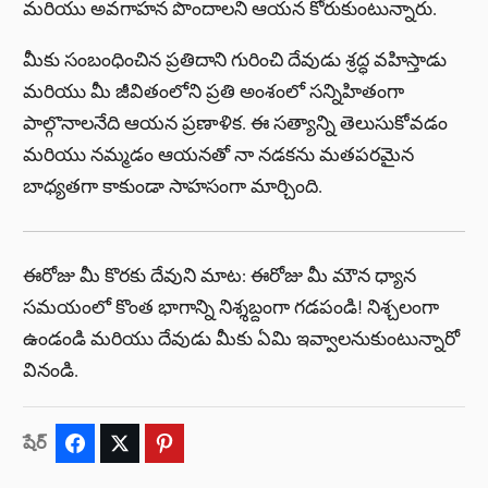
మరియు అవగాహన పొందాలని ఆయన కోరుకుంటున్నారు.
మీకు సంబంధించిన ప్రతిదాని గురించి దేవుడు శ్రద్ధ వహిస్తాడు
మరియు మీ జీవితంలోని ప్రతి అంశంలో సన్నిహితంగా
పాల్గొనాలనేది ఆయన ప్రణాళిక. ఈ సత్యాన్ని తెలుసుకోవడం
మరియు నమ్మడం ఆయనతో నా నడకను మతపరమైన
బాధ్యతగా కాకుండా సాహసంగా మార్చింది.
ఈరోజు మీ కొరకు దేవుని మాట: ఈరోజు మీ మౌన ధ్యాన
సమయంలో కొంత భాగాన్ని నిశ్శబ్దంగా గడపండి! నిశ్చలంగా
ఉండండి మరియు దేవుడు మీకు ఏమి ఇవ్వాలనుకుంటున్నారో
వినండి.
షేర్
Facebook
Twitter
Pinterest