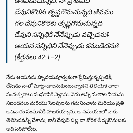
ఆశపడుచున్నది. నా ప్రాణము
దేవునికొరకు తృష్ణగొనుచున్నది జీవము
గల దేవునికొరకు తృష్ణగొనుచున్నది
దేవుని సన్నిధికి నేనేప్పుడు వచ్చెదను?
ఆయన సన్నిధిని నేనెప్పుడు కనబడెదను?
(కీర్తనలు 42:1–2)
నేను ఆయనను హృదయపూర్వకంగా ప్రేమిస్తున్నప్పటికీ,
దేవుడు నాతో మాట్లాడాలనుకుంటున్నాడని తెలియక చాలా
సంవత్సరాలు సంఘానికి వెళ్లాను. నేను అన్నీ మతాల నియమ
నిబంధనలు మరియు సెలవులను గమనించాను మరియు ప్రతి
ఆదివారం సంఘానికి హాజరయ్యాను. ఆ సమయంలో నాకు
తెలిసినవన్నీ చేశాను, కానీ దేవుని పట్ల నా కోరిక తీర్చుకొనుటకు
అది సరిపోలేదు.