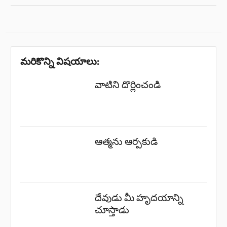
మరికొన్ని విషయాలు:
వాటిని దొర్లించండి
ఆత్మను ఆర్పకుడి
దేవుడు మీ హృదయాన్ని
చూస్తాడు