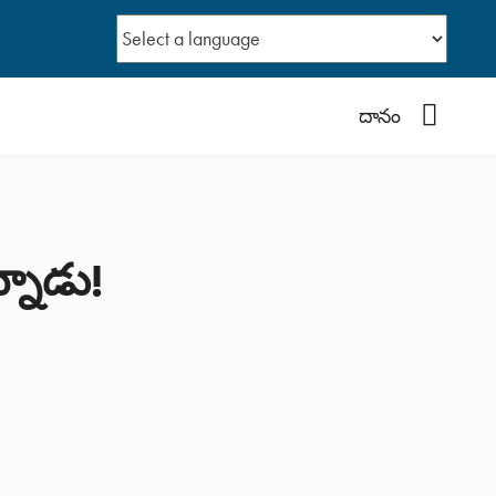
YouTub
దానం
్నాడు!