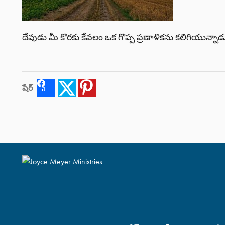
దేవుడు మీ కొరకు కేవలం ఒక గొప్ప ప్రణాళికను కలిగియున్నాడ
షేర్
Facebook
Twitter
Pinterest