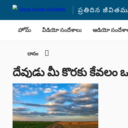
ప్రతిదిన జీవి
హోమ్
వీడియో సందేశాలు
ఆడియో సందేశా
YouTube
దానం
దేవుడు మీ కొరకు కేవలం ఒ