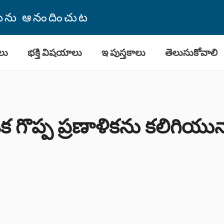
తమును ఆనందించుట
లు
భక్తి విషయాలు
ఇ పుస్తకాలు
తెలుసుకోవాలి
క గొప్ప ప్రణాళికను కలిగియున