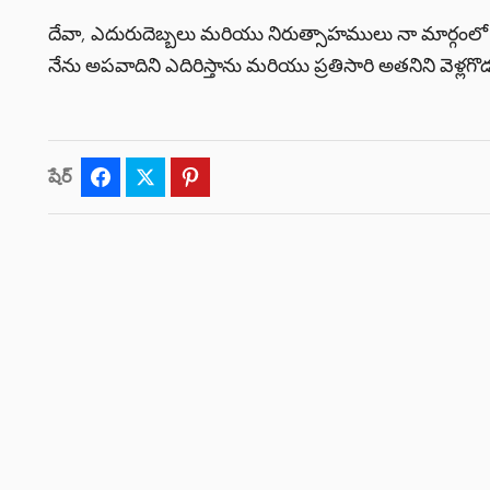
దేవా, ఎదురుదెబ్బలు మరియు నిరుత్సాహములు నా మార్గంలో వస్
నేను అపవాదిని ఎదిరిస్తాను మరియు ప్రతిసారి అతనిని వెళ్లగ
షేర్
Facebook
Twitter
Pinterest