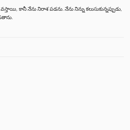
తాయి, కానీ నేను నిరాశ పడను. నేను నిన్ను కలుసుకున్నప్పుడు,
ొడతాను.