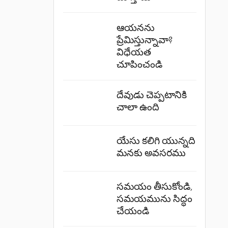
ఆయనను
ప్రేమిస్తున్నావా?
విధేయత
చూపించండి
దేవుడు చెప్పటానికి
చాలా ఉంది
యేసు కలిగి యున్నది
మనకు అవసరము
సమయం తీసుకోండి,
సమయమును సిద్ధం
చేయండి