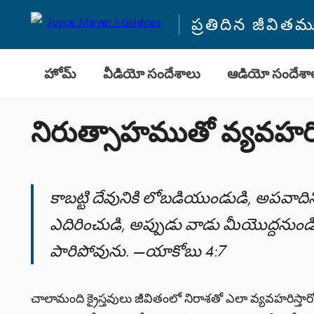
ప్రతిదిన జీవి
హోమ్
వీడియో సందేశాలు
ఆడియో సందేశా
నిరుత్సాహముతో వ్యవహ
కాబట్టి దేవునికి లోబడియుండుడి, అపవాదిన
ఎదిరించుడి, అప్పుడు వాడు మీయొద్దనుండ
పారిపోవును. —యాకోబు 4:7
చాలామంది క్రైస్తవులు జీవితంలో నిరాశతో ఎలా వ్యవహరిస్తా