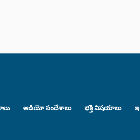
శాలు
ఆడియో సందేశాలు
భక్తి విషయాలు
ఇ