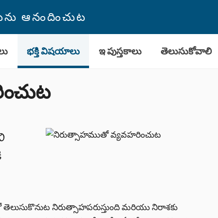
తమును ఆనందించుట
లు
భక్తి విషయాలు
ఇ పుస్తకాలు
తెలుసుకోవాలి
రించుట
ి
ి
రో తెలుసుకొనుట నిరుత్సాహపరుస్తుంది మరియు నిరాశకు