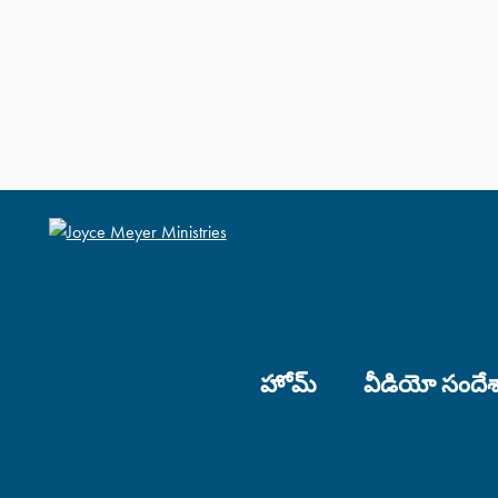
హోమ్
వీడియో సందే