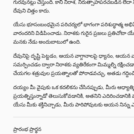
గురవునట్లు చేస్తుంది. కానీ నిరాశ, నిరుత్సాహపరచబడిన లేదా
దేవుని చిత్తం కాదు.
యేసు భూసంబంధమైన పరిచర్యలో భాగంగా పరిశుద్ధాత్మ అభి
వారందరిని విడిపించాడు. నిరాశకు గురైన ప్రజలు ప్రతిచోటా యేసు శక
మనకు నేడు అందుబాటులో ఉంది.
దేవునిపై దృష్టి పెట్టడం, ఆయన వాగ్దానాలపై ధ్యానం, ఆయన వాక్
సమర్పించడం ద్వారా నిరాశకు వ్యతిరేకంగా మిమ్మల్ని రక్షించ
చేయగల శత్రువుల ప్రయత్నాలతో పోరాడవచ్చు, అతడు గద్దిం
దయ్యం మీ వైపుకు ఒక కదలికను చేసినప్పుడు, మీరు ఆధ్యాత్
ప్రయత్నిస్తున్నాడో తెలుసుకోవడానికి, అతనిని ఎదిరించడా
యేసు మీకు శక్తినిచ్చాడు, మీరు పారిపోవుటకు ఆయన నిన్ను ఎ
ప్రారంభ ప్రార్థన