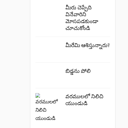
మీరు చెప్పేది
వినేవారిని
మోసపడకుండా
చూచుకోండి
మీరేమి ఆశిస్తున్నారు?
బిడ్డను పోలి
వరములలో నిలిచి
యుండుడి