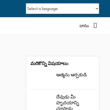
YouTub
దానం
మరికొన్ని విషయాలు:
ఆత్మను ఆర్పకుడి
దేవుడు మీ
హృదయాన్ని
చూస్తాడు