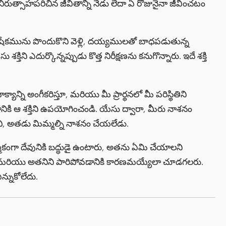
 నిరుత్సాహపరిచిన జీవితాన్ని నేడు లేదా ఏ రోజునైనా జీవించటం
షేకమును పొందుకొని వెళ్లి, దయ్యములతో బాధపడుతున్న
్తిని ఎదుర్కొన్నప్పుడు కొత్త నిరీక్షణను కనుగొన్నారు. ఇదే శక్తి
యాన్ని అంగీకరిస్తూ, మరియు మీ ప్రార్థనలో మీ పరిస్థితిని
డానికి ఆ శక్తిని ఉపయోగించండి. యేసు ద్వారా, మీరు నాశనం
చి, అతడు మిమ్మల్ని నాశనం చేయలేడు.
మికంగా దేవునికి బద్ధుడై ఉంటారు, అతను ఏమి చేయాలని
నికి మరియు అతనిని పారిపోవడానికి కారణమయ్యేలా చూడగలరు.
న్నుకోలేదు.