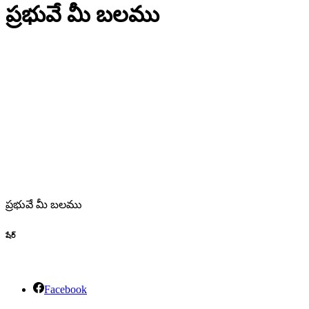
ప్రభువే మీ బలము
ప్రభువే మీ బలము
షేర్
Facebook