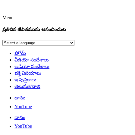
Menu
ప్రతిదిన జీవితమును ఆనందించుట
హోమ్
వీడియో సందేశాలు
ఆడియో సందేశాలు
భక్తి విషయాలు
ఇ పుస్తకాలు
తెలుసుకోవాలి
దానం
YouTube
దానం
YouTube