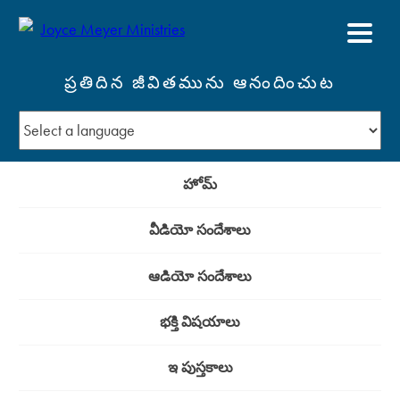
ప్రతిదిన జీవితమును ఆనందించుట
హోమ్
వీడియో సందేశాలు
ఆడియో సందేశాలు
భక్తి విషయాలు
ఇ పుస్తకాలు