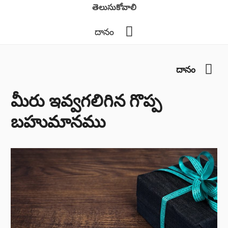
తెలుసుకోవాలి
YouTube
దానం
You
దానం
మీరు ఇవ్వగలిగిన గొప్ప
బహుమానము