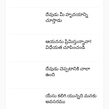
దేవుడు మీ హృదయాన్ని
చూస్తాడు
ఆయనను ప్రేమిస్తున్నావా?
విధేయత చూపించండి
దేవుడు చెప్పటానికి చాలా
ఉంది
యేసు కలిగి యున్నది మనకు
అవసరము