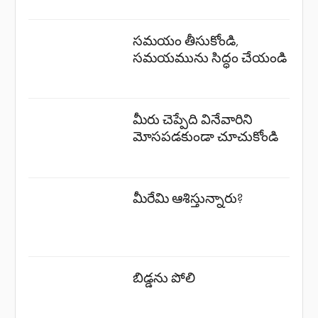
సమయం తీసుకోండి,
సమయమును సిద్ధం చేయండి
మీరు చెప్పేది వినేవారిని
మోసపడకుండా చూచుకోండి
మీరేమి ఆశిస్తున్నారు?
బిడ్డను పోలి