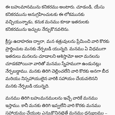
ఈ బహుమానమును కనికరము అంటారు. చూడండి, యేసు
కనికరమును అనుగ్రహించుటకు ఈ లోకమునకు
వచ్చియున్నాడు, కనుక మనము కూడా ఇతరులకు
కనికరమును ఇచ్చుట నేర్చుకొనవలెను.
క్రీస్తు ఉదాహరణ ద్వారా, మన శత్రువులను ప్రేమించి వారి కొరకు
ప్రార్ధించుట మనకు నేర్పబడి యున్నది. మనము ఏ విధముగా
ఇతరులు మనలను చూడాలని ఆశిస్తామో అలా మనలను
చూడకపోయినా వారితో మనము స్నేహముగా ఉండునట్లు
నేర్పబడ్డాము. మనకు తిరిగి చెల్లించలేని వారి కొరకు అనగా బీద
మరియు నిస్సహాయులైన వారికి సహాయం చేయవలెనని
మనకు నేర్పబడి యున్నది.
మనము తిరిగి బహుమనములను ఇచ్చే వారికే మనము
ఇస్తాము. కానీ మనకు తిరిగి ఇవ్వలేని వారి కొరకు మనము
సహాయము చేయుట ఎన్నుకొనినట్లైతే మనము ధన్యులము –