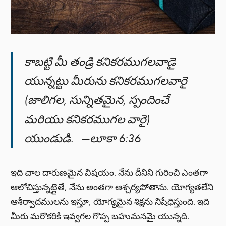
కాబట్టి మీ తండ్రి కనికరముగలవాడై
యున్నట్టు మీరును కనికరముగలవారై
(జాలిగల, సున్నితమైన, స్పందించే
మరియు కనికరముగల వారై)
యుండుడి. —లూకా 6:36
ఇది చాల దారుణమైన విషయం. నేను దీనిని గురించి ఎంతగా
ఆలోచిస్తున్నట్లైతే, నేను అంతగా ఆశ్చర్యపోతాను. యోగ్యతలేని
ఆశీర్వాదములను ఇస్తూ, యోగ్యమైన శిక్షను నిషేధిస్తుంది. ఇది
మీరు మరొకరికి ఇవ్వగల గొప్ప బహుమనమై యున్నది.