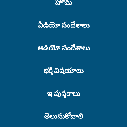
హోమ్
వీడియో సందేశాలు
ఆడియో సందేశాలు
భక్తి విషయాలు
ఇ పుస్తకాలు
తెలుసుకోవాలి