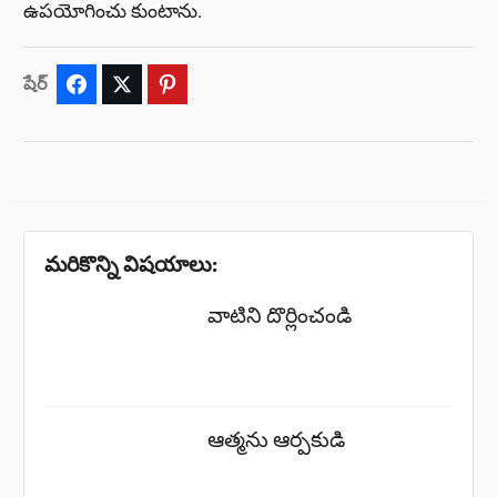
ఉపయోగించు కుంటాను.
షేర్
Facebook
Twitter
Pinterest
మరికొన్ని విషయాలు:
వాటిని దొర్లించండి
ఆత్మను ఆర్పకుడి