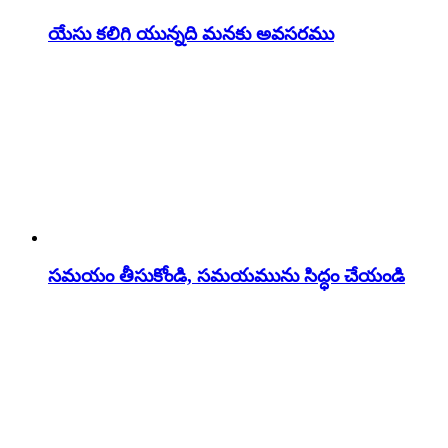
యేసు కలిగి యున్నది మనకు అవసరము
సమయం తీసుకోండి, సమయమును సిద్ధం చేయండి