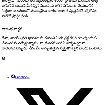
ఉన్నాడు, మరియు ఆరోగ్యవంతమైన శరీరం, ప్రాణము మరియు ఆత్మ-
అనునది ఆయన మీకిచ్చిన పిలుపుకు తగిన పనులను చేయడానికి
సిద్ధంగా ఉండటంలో ముఖ్యమైన భాగం. ఆయన స్వస్థపరచే శక్తి కోసం
ఈరోజే ప్రార్థించండి.
ప్రారంభ ప్రార్థన
దేవా, నాలోని ప్రతి భాగమును గురించి మీరు శ్రద్ధ కలిగి యున్నందుకు
నేనెంతో సంతోషిస్తున్నాను. నా జీవితములో ఏ పరిస్థితియైనా
గాయపడినప్పుడు నేను మీ అద్భుతమైన స్వస్తతా శక్తిని పొందుకుంటాను.
షేర్
Facebook