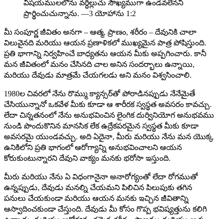
విషయములలోను వర్ధిల్లుచు సౌఖ్యముగా ఉండవలెనని
ప్రార్థించుచున్నాను. —3 యోహాను 1:2
మీ సంపూర్ణ జీవితం అనగా – ఆత్మ, ప్రాణం, శరీరం – దేవునికి చాలా
విలువైనది మరియు ఆయన ప్రణాళికలో ముఖ్యమైన పాత్ర పోషిస్తుంది.
ప్రతి భాగాన్ని నిర్వహించే బాధ్యతను ఆయన మీకు అప్పగించారు. కానీ
మన జీవితంలో మనం చేసినది చాల అనిన సందర్భాలు ఉన్నాయి,
మరియు దేవుడు మాత్రమే చేయగలడు అని మనం విశ్వసించాలి.
1980ల చివరలో నేను రొమ్ము క్యాన్సర్‌తో పోరాడినప్పుడు నేనేమైతే
చేసియున్నానో ఒకవేళ మీకు కూడా ఆ శారీరక స్వస్థత అవసరం కావచ్చు.
లేదా చిన్నతనంలో నేను అనుభవించిన లైంగిక దుర్వినియోగ అనుభవము
నుండి పొందుకొనిన మానసిక లేక ఉద్రేకపరమైన స్వస్థత మీకు కూడా
అవసరమై యుండవచ్చు. అది ఏదైనా, మీరు మరియు నేను మన యొక్క
ఉనికిలోని ప్రతి భాగంలో ఆరోగ్యాన్ని అనుభవించాలని ఆయన
కోరుకుంటున్నారని దేవుని వాక్యం మనకు భరోసా ఇస్తుంది.
మీరు మరియు నేను ఏ విధంగానైనా అనారోగ్యంతో లేదా రోగముతో
ఉన్నప్పుడు, దేవుడు మనల్ని చేయమని పిలిచిన పిలుపుకు తగిన
పనులు చేయకుండా మరియు ఆయన మనకు ఇచ్చిన జీవితాన్ని
ఆస్వాదించకుండా చేస్తుంది. దేవుడు మీ కోసం గొప్ప భవిష్యత్తును కలిగి