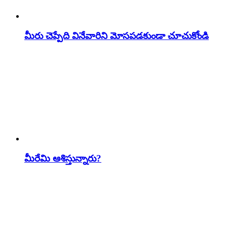
మీరు చెప్పేది వినేవారిని మోసపడకుండా చూచుకోండి
మీరేమి ఆశిస్తున్నారు?