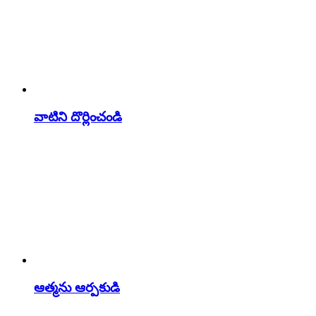
వాటిని దొర్లించండి
ఆత్మను ఆర్పకుడి