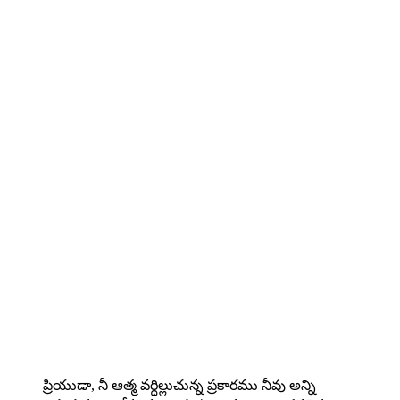
ప్రియుడా, నీ ఆత్మ వర్ధిల్లుచున్న ప్రకారము నీవు అన్ని