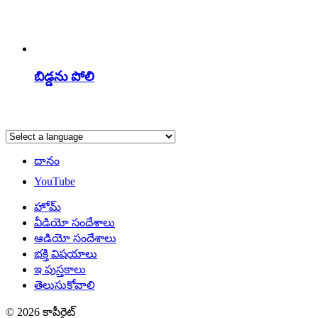
బిడ్డను పోలి
దానం
YouTube
హోమ్
వీడియో సందేశాలు
ఆడియో సందేశాలు
భక్తి విషయాలు
ఇ పుస్తకాలు
తెలుసుకోవాలి
© 2026 కాపీరైట్