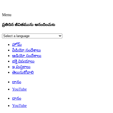
Menu
ప్రతిదిన జీవితమును ఆనందించుట
హోమ్
వీడియో సందేశాలు
ఆడియో సందేశాలు
భక్తి విషయాలు
ఇ పుస్తకాలు
తెలుసుకోవాలి
దానం
YouTube
దానం
YouTube