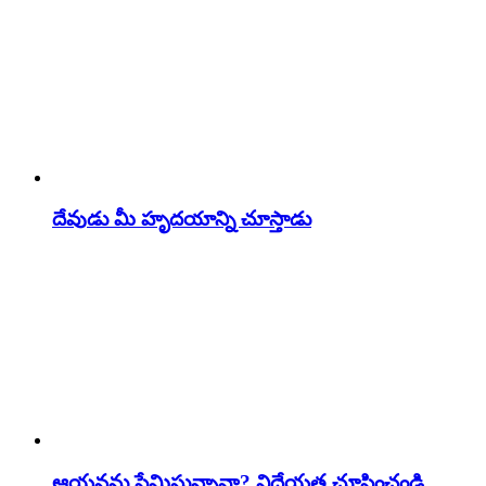
దేవుడు మీ హృదయాన్ని చూస్తాడు
ఆయనను ప్రేమిస్తున్నావా? విధేయత చూపించండి