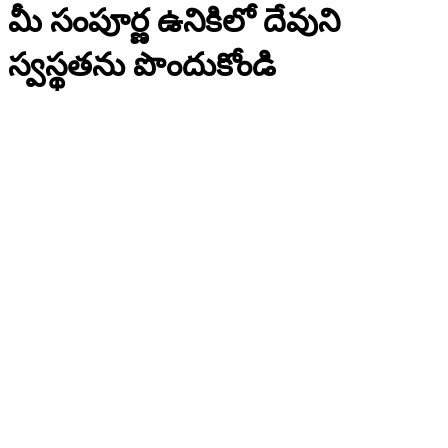
మీ సంపూర్ణ ఉనికిలో దేవుని
స్వస్థతను పొందుకోండి