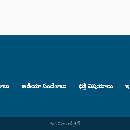
శాలు
ఆడియో సందేశాలు
భక్తి విషయాలు
ఇ
© 2026 కాపీరైట్