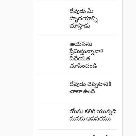
దేవుడు మీ
హృదయాన్ని
చూస్తాడు
ఆయనను
ప్రేమిస్తున్నావా?
విధేయత
చూపించండి
దేవుడు చెప్పటానికి
చాలా ఉంది
యేసు కలిగి యున్నది
మనకు అవసరము