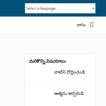
YouTub
దానం
మరికొన్ని విషయాలు:
వాటిని దొర్లించండి
ఆత్మను ఆర్పకుడి