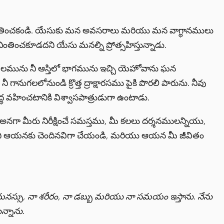
తించకండి. యేసుకు మన అవసరాలు మరియు మన వాగ్ధానములు
తించకూడదని యేసు మనల్ని ప్రోత్సహిస్తున్నాడు.
ఫలమును నీ ఆస్తిలో భాగమును ఇచ్చి యెహోవాను ఘన
గానుగలలోనుండి క్రొత్త ద్రాక్షారసము పైకి పొరలి పారును. నీవు
ధ వహించటానికి విశ్వాసపాత్రుడుగా ఉంటాడు.
 అనగా మీరు నిరీక్షించే సమస్తము, మీ కలలు దర్శనములన్నియు,
నీ ఆయనకు చెందినవిగా చేయండి, మరియు ఆయన మీ జీవితం
ా మనస్సు, నా శరీరం, నా డబ్బు మరియు నా సమయం ఇస్తాను. నేను
న్నాను.