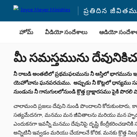
ప్రతిదిన జీవి
హోమ్
వీడియో సందేశాలు
ఆడియో సందేశా
మీ సమస్తమును దేవునికిచ
నీ రాబడి అంతటిలో ప్రథమఫలమును నీ ఆస్తిలో భాగమును ఇచ
యెహోవాను ఘనపరచుము.
అప్పుడు నీ కొట్లలో ధాన్యము సమ
నుండును నీ గానుగులలోనుండి క్రొత్త ద్రాక్షారసము పైకి పొ
చాలామంది ప్రజలు దేవుని నుండి పొందాలని కోరుకుంటారు, 
సత్యమేదనగా, మనము మన జీవితాలను మరియు మన హృదయా
ఎందుకనగా ఇవన్నీ మనము దేవునిపై దృష్టి కేంద్రీకరించ
అన్నిటినీ ఇవ్వడం మరియు చేయాలనే కోరిక. మనకు క్రొత్త 