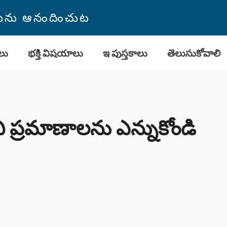
తమును ఆనందించుట
లు
భక్తి విషయాలు
ఇ పుస్తకాలు
తెలుసుకోవాలి
ి ప్రమాణాలను ఎన్నుకోండి