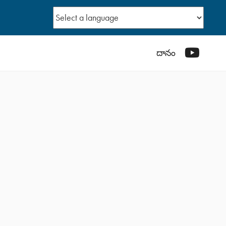
YouTub
దానం