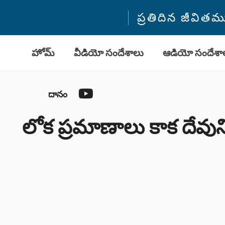
ప్రతిదిన జీవి
హోమ్
వీడియో సందేశాలు
ఆడియో సందేశా
YouTube
దానం
లోక ప్రమాణాలు కాక దేవున