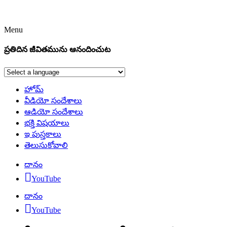
Menu
ప్రతిదిన జీవితమును ఆనందించుట
హోమ్
వీడియో సందేశాలు
ఆడియో సందేశాలు
భక్తి విషయాలు
ఇ పుస్తకాలు
తెలుసుకోవాలి
దానం
YouTube
దానం
YouTube