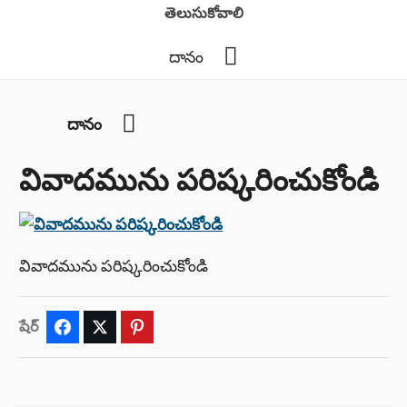
తెలుసుకోవాలి
YouTube
దానం
YouTube
దానం
వివాదమును పరిష్కరించుకోండి
వివాదమును పరిష్కరించుకోండి
షేర్
Facebook
Twitter
Pinterest