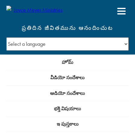
ప్రతిదిన జీవితమును ఆనందించుట
హోమ్
వీడియో సందేశాలు
ఆడియో సందేశాలు
భక్తి విషయాలు
ఇ పుస్తకాలు