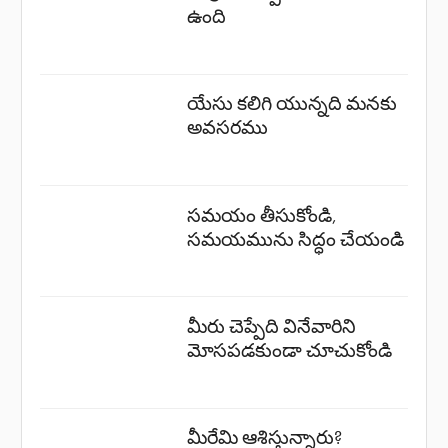
ఉంది
యేసు కలిగి యున్నది మనకు
అవసరము
సమయం తీసుకోండి,
సమయమును సిద్ధం చేయండి
మీరు చెప్పేది వినేవారిని
మోసపడకుండా చూచుకోండి
మీరేమి ఆశిస్తున్నారు?