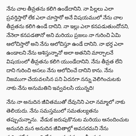
నేను చాల తీవ్రతను కలిగి ఉండేదానిని. నా పిల్లలు ఎలా
ప్రవర్తిస్తారో లేక ఎలా చూస్తారో అనే విషయములో నేను చాల
తీవ్రతను కలిగి ఉండే దానిని. నా ఇల్లు ఎలా కనపడుతుందోనని,
నేనెలా కనపడతానో అని మరియు ప్రజలు నా గురించి ఏమి
ఆలోచిస్తారో అని నేను ఆలోచిస్తూ ఉండే దానిని. నా భర్త ఎలా
ఉండాలని నేను ఆశిస్తున్నానో అలా అతనిని మార్చాలనే
విషయంలో తీవ్రతను కలిగి యుండేదానిని. నేను తీవ్రత లేని
దాని గురించి అసలు నేను ఆలోచించే దానిని కాను. నేను
నిజముగా చేయవలసిన పని ఏదనగా నన్ను వెలిగించుటకు
నాకు నేను అనుమతిని ఇవ్వవలసి యున్నది!
నేను నా అనుదిన జీవితముతో దేవునిని ఎలా నమ్మాలో నాకు
తెలియదు. నేను సమస్తములో సమతుల్యతను
తప్పుచున్నాను. వేడుక జరుపుకొనుట మరియు ఆనందించుట
అనునది మన అనుదిన జీవితాల్లో అవసరమని నేను