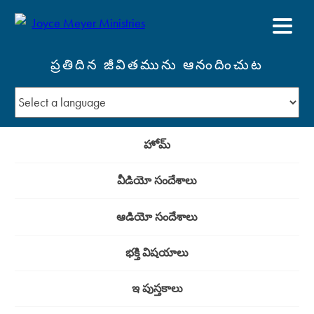
ప్రతిదిన జీవితమును ఆనందించుట
హోమ్
వీడియో సందేశాలు
ఆడియో సందేశాలు
భక్తి విషయాలు
ఇ పుస్తకాలు