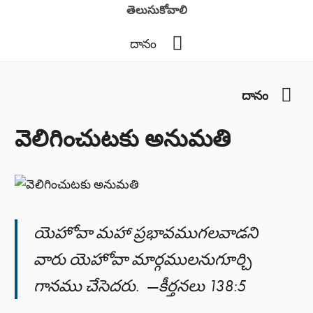
తెలుసుకోవాలి
YouTube
దానం
You
దానం
వెలిగించుటకు అనుమతి
యెహోవా మహా ప్రభావముగలవాడని
వారు యెహోవా మార్గములనుగూర్చి
గానము చేసెదరు. —కీర్తనలు 138:5