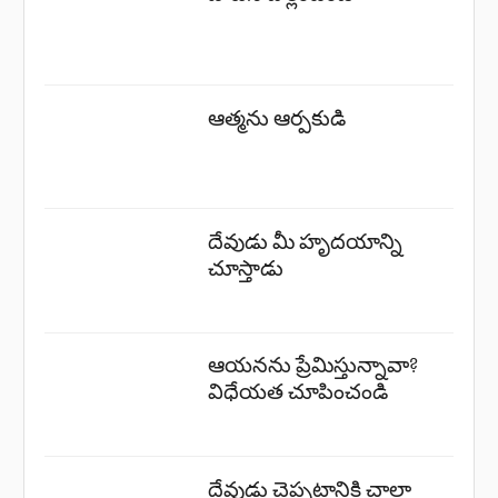
ఆత్మను ఆర్పకుడి
దేవుడు మీ హృదయాన్ని
చూస్తాడు
ఆయనను ప్రేమిస్తున్నావా?
విధేయత చూపించండి
దేవుడు చెప్పటానికి చాలా