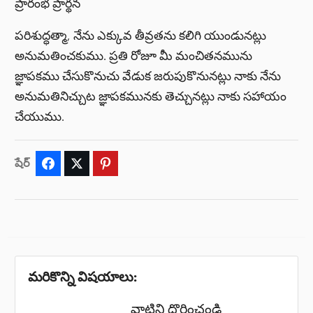
ప్రారంభ ప్రార్థన
పరిశుద్ధత్మా, నేను ఎక్కువ తీవ్రతను కలిగి యుండునట్లు
అనుమతించకుము. ప్రతి రోజూ మీ మంచితనమును
జ్ఞాపకము చేసుకొనుచు వేడుక జరుపుకొనునట్లు నాకు నేను
అనుమతినిచ్చుట జ్ఞాపకమునకు తెచ్చునట్లు నాకు సహాయం
చేయుము.
షేర్
Facebook
Twitter
Pinterest
మరికొన్ని విషయాలు:
వాటిని దొర్లించండి