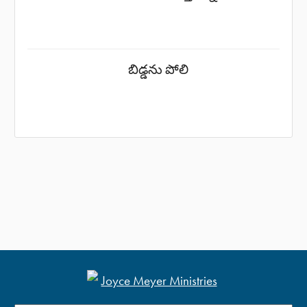
బిడ్డను పోలి