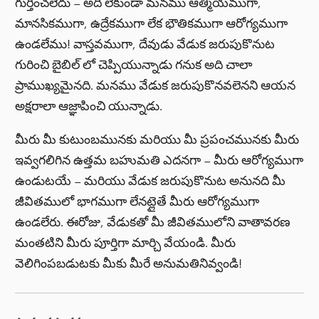
గుర్తించలేదు – అది లేకుండా మనము ఆత్మీయముగా,
మానసికముగా, ఉద్రేకముగా లేక భౌతికముగా ఆరోగ్యముగా
ఉండలేము! వాస్తవముగా, దేవుడు వేడుక జరుపుకొనుట
గురించి బైబిల్ లో చెప్పియున్నాడు గనుక అది చాలా
ప్రాముఖ్యమైనది. మనము వేడుక జరుపుకొనవలెనని ఆయన
అక్షరాలా ఆజ్ఞాపించి యున్నాడు.
మీరు మీ కుటుంబమునకు మరియు మీ ప్రపంచమునకు మీరు
ఇవ్వగలిగిన ఉత్తమ బహుమతి ఎదనగా – మీరు ఆరోగ్యముగా
ఉండుటయే – మరియు వేడుక జరుపుకొనుట అనునది మీ
జీవితములో భాగముగా లేనట్లైతే మీరు ఆరోగ్యముగా
ఉండలేరు. ఈరోజు, వేడుకతో మీ జీవితములోని వాతావరణ
మంతటిని మీరు పూర్తిగా మార్చి వేయండి. మీరు
వెలిగింపబడుటకు మీకు మీరే అనుమతినివ్వండి!