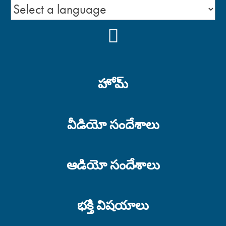
YOUTUBE
హోమ్
వీడియో సందేశాలు
ఆడియో సందేశాలు
భక్తి విషయాలు