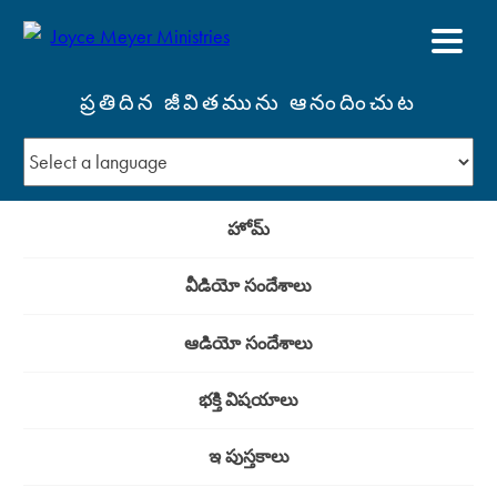
ప్రతిదిన జీవితమును ఆనందించుట
హోమ్
వీడియో సందేశాలు
ఆడియో సందేశాలు
భక్తి విషయాలు
ఇ పుస్తకాలు