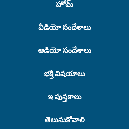
హోమ్
సమయము కేటాయించు
భయముతో చేయుము
వీడియో సందేశాలు
భాగము 3
ఆడియో సందేశాలు
భయముతో చేయుము
భాగము 2
భక్తి విషయాలు
భయముతో చేయుము
భాగము 1
ఇ పుస్తకాలు
తెలుసుకోవాలి