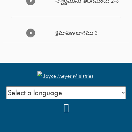
స్వార్ధమును అదిగమించు 2-3
క్షమాపణ భాగము 3
క్షమాపణ భాగము 2
క్షమాపణ భాగము 1
YOUTUBE
జీవితమును
అనుభవించడానికి