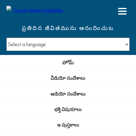
ప్రతిదిన జీవితమును ఆనందించుట
హోమ్
వీడియో సందేశాలు
ఆడియో సందేశాలు
భక్తి విషయాలు
ఇ పుస్తకాలు