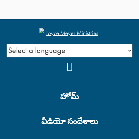
YOUTUBE
హోమ్
వీడియో సందేశాలు