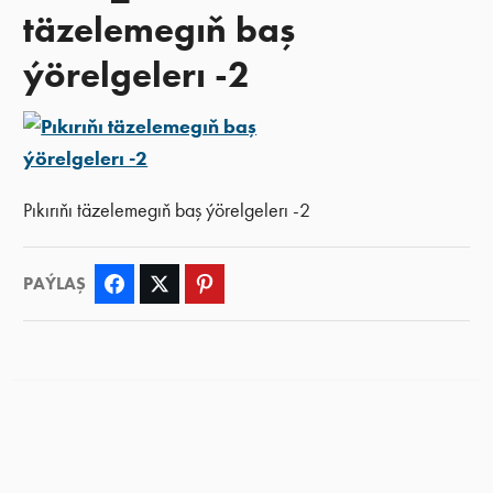
täzelemegıň baş
ýörelgelerı -2
Pıkırıňı täzelemegıň baş ýörelgelerı -2
PAÝLAŞ
Facebook
Twitter
Pinterest