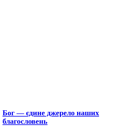
Бог — єдине джерело наших
благословень