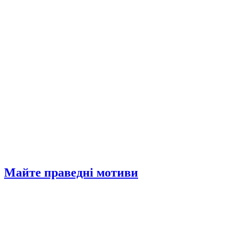
Майте праведні мотиви