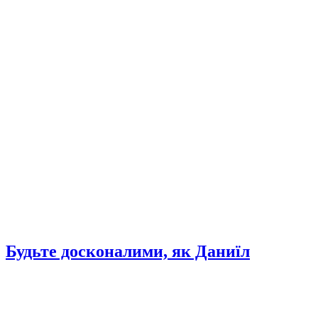
Будьте досконалими, як Даниїл