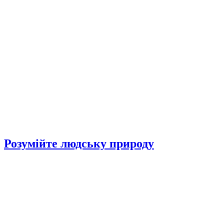
Розумійте людську природу