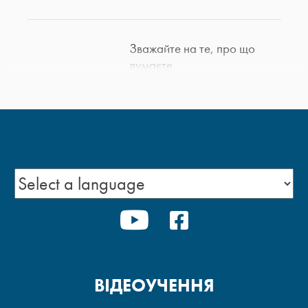
Зважайте на те, про що
думаєте
Жертовність у шлюбі
Сила єдності в Христі
YOUTUBE
FACEBOOK
Найкращий початок дня
ВІДЕОУЧЕННЯ