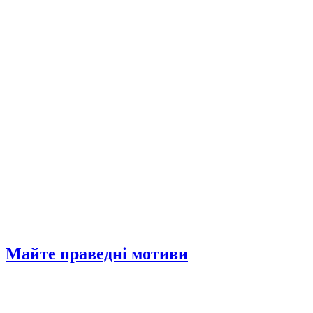
Майте праведні мотиви