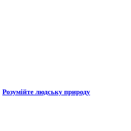
Розумійте людську природу