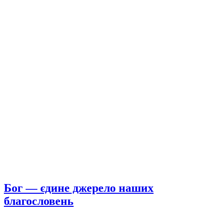
Бог — єдине джерело наших
благословень