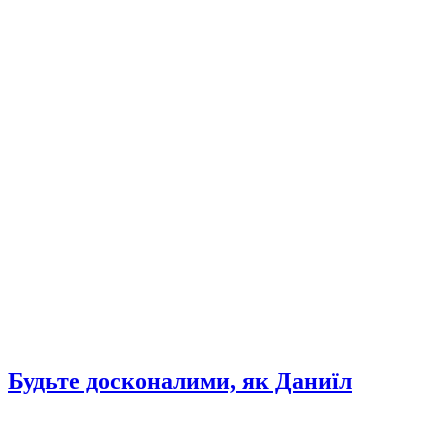
Будьте досконалими, як Даниїл