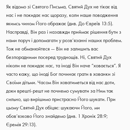
Як відомо зі Святого Письма, Святий Дух не тікає від
нас і не покидає нас щоразу, коли наше поводження
якимсь чином Його ображає (див. До Євреїв 13:5).
Насправді, Він раз і назавжди приймає рішення бути з
нами поруч і допомагати у розв’язанні наших проблем.
Тож не обманюйтеся — Він не залишить вас
безпорадними посеред труднощів. Ні, Святий Дух
ніколи не покидає нас, та іноді Він наче “ховається”. Я
часто кажу, що іноді Бог починає грати в хованки зі
Своїми дітьми. Часом Він ховатиметься від нас доти,
доки врешті-решт не почнемо сумувати за Ним так
сильно, що вирішимо пристрасно Його шукати. При
цьому Святий Дух обіцяє: шукаючи Його, ми
обов’язково Його знайдемо (див. 1 Хронік 28:9;
Єремія 29:13).