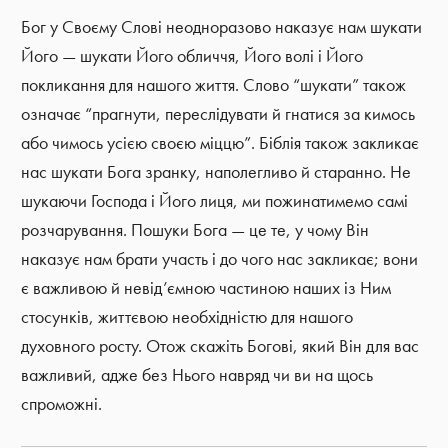
Бог у Своєму Слові неодноразово наказує нам шукати
Його — шукати Його обличчя, Його волі і Його
покликання для нашого життя. Слово “шукати” також
означає “прагнути, переслідувати й гнатися за кимось
або чимось усією своєю міццю”. Біблія також закликає
нас шукати Бога зранку, наполегливо й старанно. Не
шукаючи Господа і Його лиця, ми пожинатимемо самі
розчарування. Пошуки Бога — це те, у чому Він
наказує нам брати участь і до чого нас закликає; вони
є важливою й невід’ємною частиною наших із Ним
стосунків, життєвою необхідністю для нашого
духовного росту. Отож скажіть Богові, який Він для вас
важливий, адже без Нього навряд чи ви на щось
спроможні.