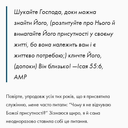
Шукайте Господа, доки можна
знайти Його, (розпитуйте про Нього й
вимагайте Його присутності у своєму
житті, бо вона належить вам і є
життєво потребою;) кличте Його,
(допоки) Він близько! —Ісая 55:6,
АМР
Повірте, упродовж усіх тих років, що я присвятила
служінню, мене часто питали: “Чому я не відчуваю
Божої присутності?” Зізнаюся щиро, я й сама
неодноразово ставила собі це питання.