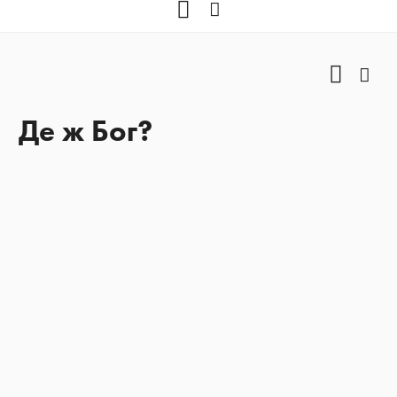
YOUTUBE
Facebook
YOUTU
Fac
Де ж Бог?