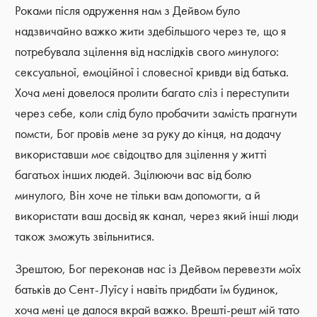
Роками після одруження нам з Дейвом було
надзвичайно важко жити здебільшого через те, що я
потребувала зцілення від наслідків свого минулого:
сексуальної, емоційної і словесної кривди від батька.
Хоча мені довелося пролити багато сліз і переступити
через себе, коли слід було пробачити замість прагнути
помсти, Бог провів мене за руку до кінця, на додачу
використавши моє свідоцтво для зцілення у житті
багатьох інших людей. Зцілюючи вас від болю
минулого, Він хоче не тільки вам допомогти, а й
використати ваш досвід як канал, через який інші люди
також зможуть звільнитися.
Зрештою, Бог переконав нас із Дейвом перевезти моїх
батьків до Сент-Луїсу і навіть придбати їм будинок,
хоча мені це далося вкрай важко. Врешті-решт мій тато