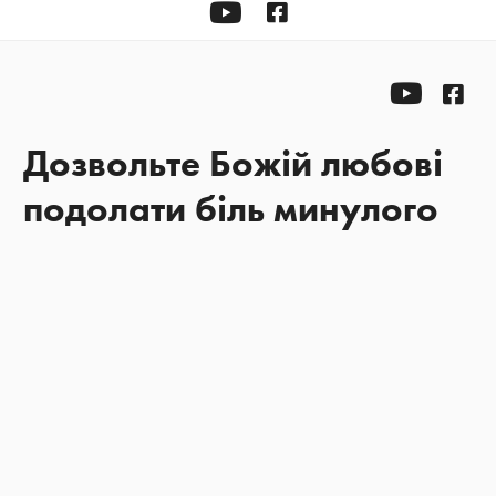
YOUTUBE
Facebook
YOUTU
Fac
Дозвольте Божій любові
подолати біль минулого