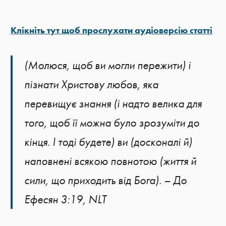
Клікніть тут щоб прослухати аудіоверсію статті
(Молюся, щоб ви могли пережити) і
пізнати Христову любов, яка
перевищує знання (і надто велика для
того, щоб її можна було зрозуміти до
кінця. І тоді будете) ви (досконалі й)
наповнені всякою повнотою (життя й
сили, що приходить від Бога). – До
Ефесян 3:19, NLT