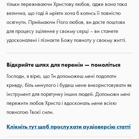
тільки переживаючи Христову любов, адже вона така
велична, що годі й мріяти хоча б колись її повністю
осягнути. Приймаючи Його любов, ви дасте поштовх
для процесу зцілення у своєму серці – ви станете
удосконалені і пізнаєте Божу повноту у своєму житті.
Відкрийте шлях для перемін — помоліться
Господи, я вірю, що Ти допоможеш мені подолати
кривду, біль минулого і будеш мене використовувати як
інструмент для порятунку інших людей. Допоможи мені
пережити любов Христа і вдоскональ мене всією
повнотою Твоєї сили.
Клікніть тут щоб прослухати аудіоверсію статті