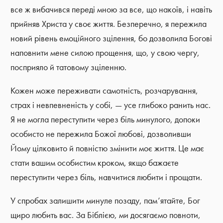
все ж вибачився переді мною за все, що накоїв, і навіть
прийняв Христа у своє життя. Безперечно, я пережила
новий рівень емоційного зцілення, бо дозволила Богові
наповнити мене силою прощення, що, у свою чергу,
посприяло й татовому зціленню.
Кожен може переживати самотність, розчарування,
страх і невпевненість у собі, ― усе глибоко ранить нас.
Я не могла переступити через біль минулого, допоки
особисто не пережила Божої любові, дозволивши
Йому цілковито й повністю змінити моє життя. Це має
стати вашим особистим кроком, якщо бажаєте
переступити через біль, навчитися любити і прощати.
У спробах залишити минуле позаду, пам’ятайте, Бог
щиро любить вас. За Біблією, ми досягаємо повноти,