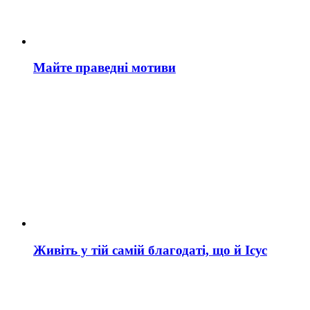
Майте праведні мотиви
Живіть у тій самій благодаті, що й Ісус