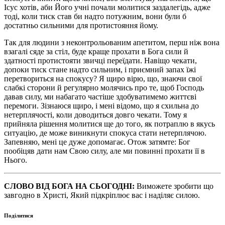
Ісус хотів, аби Його учні почали молитися заздалегідь, адже
тоді, коли тиск став би надто потужним, вони були б
достатньо сильними для протистояння йому.
Так для людини з неконтрольованим апетитом, перш ніж вона
взагалі сяде за стіл, буде краще прохати в Бога сили й
здатності протистояти звичці переїдати. Навіщо чекати,
допоки тиск стане надто сильним, і приємний запах їжі
перетвориться на спокусу? Я щиро вірю, що, знаючи свої
слабкі сторони й регулярно молячись про те, щоб Господь
давав силу, ми набагато частіше здобуватимемо життєві
перемоги. Зізнаюся щиро, і мені відомо, що я схильна до
нетерплячості, коли доводиться довго чекати. Тому я
прийняла рішення молитися ще до того, як потраплю в якусь
ситуацію, де може виникнути спокуса стати нетерплячою.
Запевняю, мені це дуже допомагає. Отож затямте: Бог
пообіцяв дати нам Свою силу, але ми повинні прохати її в
Нього.
СЛОВО ВІД БОГА НА СЬОГОДНІ:
Виможете зробити що
завгодно в Христі, Який підкріплює вас і наділяє силою.
Поділитися