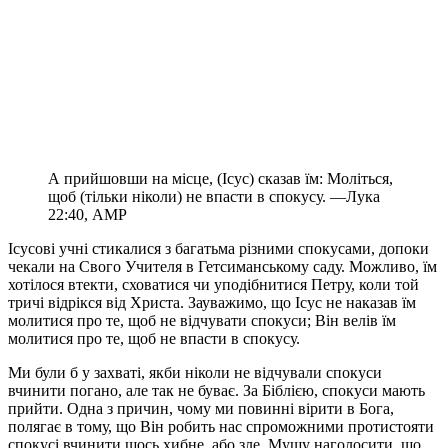
А прийшовши на місце, (Ісус) сказав їм: Моліться,
щоб (тільки ніколи) не впасти в спокусу. —Лука
22:40, АМР
Ісусові учні стикалися з багатьма різними спокусами, допоки
чекали на Свого Учителя в Гетсиманському саду. Можливо, їм
хотілося втекти, сховатися чи уподібнитися Петру, коли той
тричі відрікся від Христа. Зауважимо, що Ісус не наказав їм
молитися про те, щоб не відчувати спокуси; Він велів їм
молитися про те, щоб не впасти в спокусу.
Ми були б у захваті, якби ніколи не відчували спокуси
вчинити погано, але так не буває. За Біблією, спокуси мають
прийти. Одна з причин, чому ми повинні вірити в Бога,
полягає в тому, що Він робить нас спроможними протистояти
спокусі вчинити щось хибне, або зле. Мушу наголосити, що