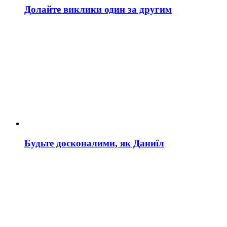
Долайте виклики один за другим
Будьте досконалими, як Даниїл