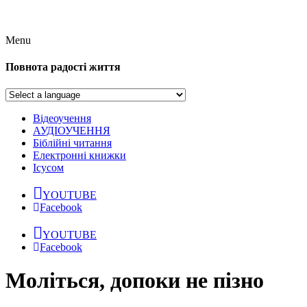
Menu
Повнота радості життя
Відеоучення
АУДІОУЧЕННЯ
Біблійні читання
Електронні книжки
Ісусом
YOUTUBE
Facebook
YOUTUBE
Facebook
Моліться, допоки не пізно