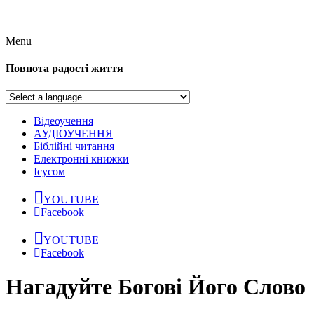
Menu
Повнота радості життя
Відеоучення
АУДІОУЧЕННЯ
Біблійні читання
Електронні книжки
Ісусом
YOUTUBE
Facebook
YOUTUBE
Facebook
Нагадуйте Богові Його Слово