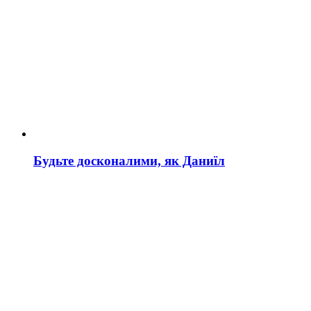
Будьте досконалими, як Даниїл