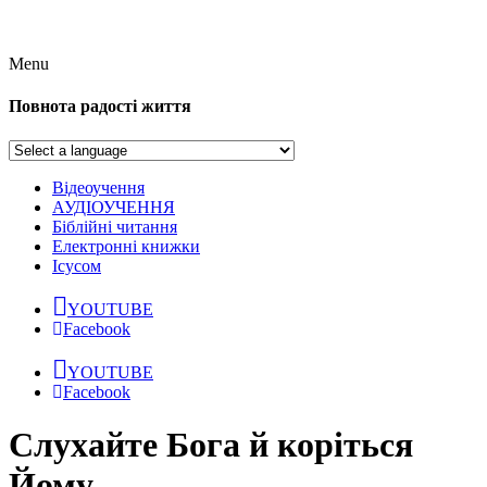
Menu
Повнота радості життя
Відеоучення
АУДІОУЧЕННЯ
Біблійні читання
Електронні книжки
Ісусом
YOUTUBE
Facebook
YOUTUBE
Facebook
Слухайте Бога й коріться
Йому