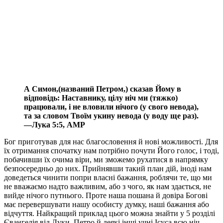
А Симон,(названий Петром,) сказав Йому в
відповідь: Наставнику, цілу ніч ми (тяжко)
працювали, і не вловили нічого (у свого невода),
та за словом Твоїм укину невода (у воду ще раз).
—Лука 5:5, АМР
Бог приготував для нас благословення й нові можливості. Для
їх отримання спочатку нам потрібно почути Його голос, і тоді,
побачивши їх очима віри, ми зможемо рухатися в напрямку
безпосередньо до них. Прийнявши такий план дій, іноді нам
доведеться чинити попри власні бажання, роблячи те, що ми
не вважаємо надто важливим, або з чого, як нам здається, не
вийде нічого путнього. Проте наша пошана й довіра Богові
має перевершувати нашу особисту думку, наші бажання або
відчуття. Найкращий приклад цього можна знайти у 5 розділі
Євангелія від Луки. Петро й деякі інші учні Ісуса всю ніч