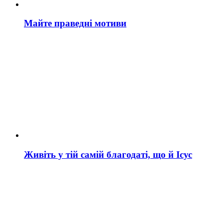
Майте праведні мотиви
Живіть у тій самій благодаті, що й Ісус