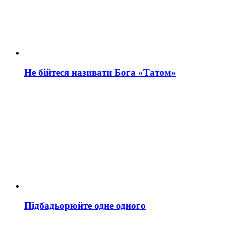
Не бійтеся називати Бога «Татом»
Підбадьорюйте одне одного