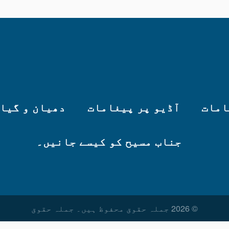
امات
آڈیو پر پیغامات
دھیان و گیا
جناب مسیح کو کیسے جانیں۔
© 2026 جملہ حقوق محفوظ ہیں۔ جملہ حقوق