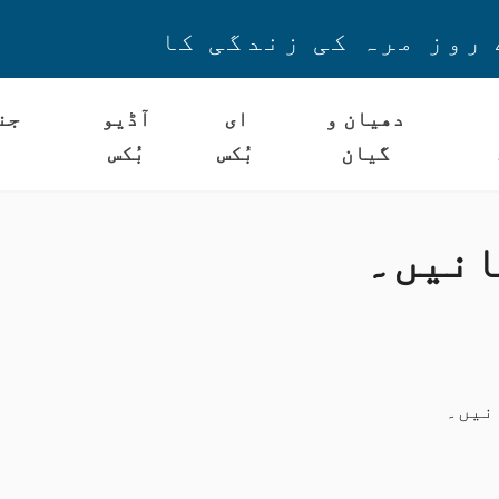
 روز مرہ کی زندگی کا
دھیان و
ای
آڈیو
جن
گیان
بُکس
بُکس
انیں۔
نیں۔