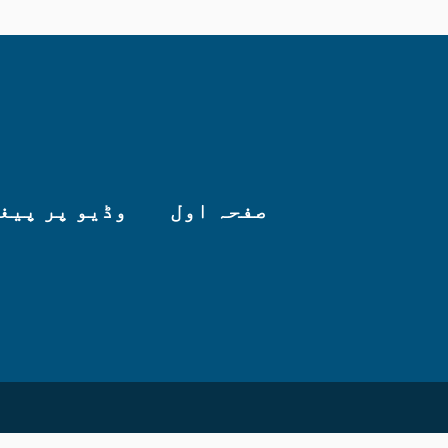
صفحہ اول
وڈیو پر پیغ