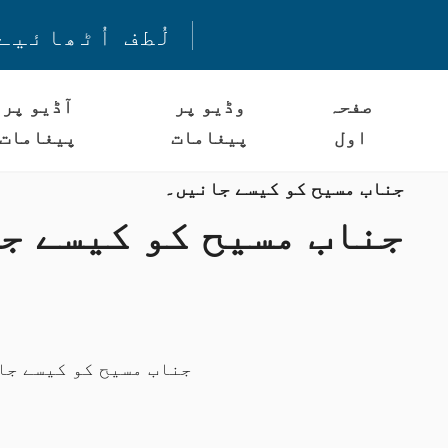
لُطف اُٹھائیے
صفحہ
وڈیو پر
آڈیو پر
اول
پیغامات
پیغامات
جناب مسیح کو کیسے جانیں۔
جناب مسیح کو کیسے ج
جناب مسیح کو کیسے جا