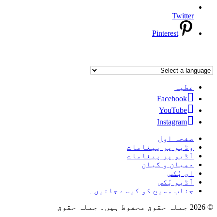
Twitter
Pinterest
عطیہ
Facebook
YouTube
Instagram
صفحہ اول
وڈیو پر پیغامات
آڈیو پر پیغامات
دھیان و گیان
ای بُکس
آڈیو بُکس
جناب مسیح کو کیسے جانیں۔
© 2026 جملہ حقوق محفوظ ہیں۔ جملہ حقوق