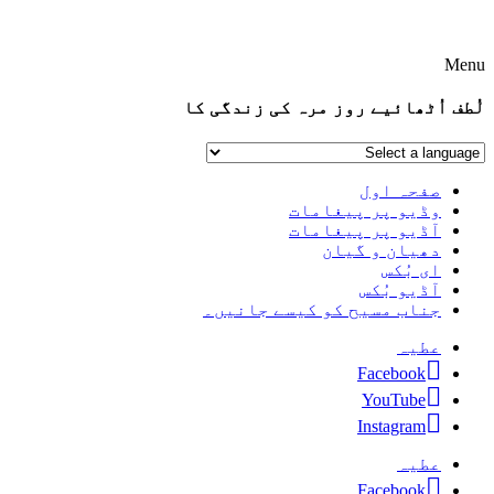
Menu
لُطف اُٹھائیے روز مرہ کی زندگی کا
صفحہ اول
وڈیو پر پیغامات
آڈیو پر پیغامات
دھیان و گیان
ای بُکس
آڈیو بُکس
جناب مسیح کو کیسے جانیں۔
عطیہ
Facebook
YouTube
Instagram
عطیہ
Facebook