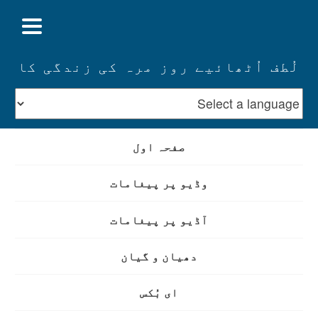
لُطف اُٹھائیے روز مرہ کی زندگی کا
صفحہ اول
وڈیو پر پیغامات
آڈیو پر پیغامات
دھیان و گیان
ای بُکس