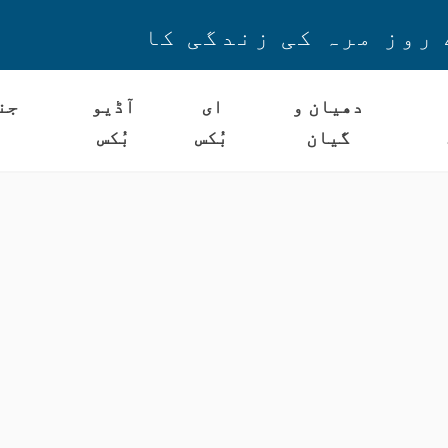
 روز مرہ کی زندگی کا
دھیان و
ای
آڈیو
جن
گیان
بُکس
بُکس