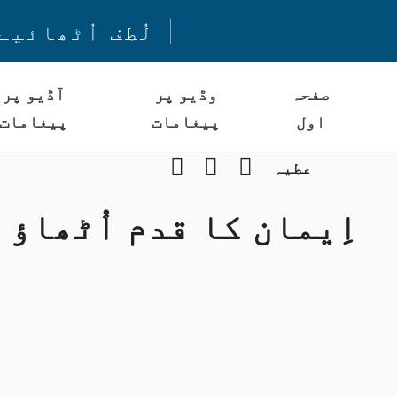
لُطف اُٹھائیے
صفحہ
وڈیو پر
آڈیو پر
اول
پیغامات
پیغامات
Instagram
YouTube
Facebook
عطیہ
اِیمان کا قدم اُٹھاؤ