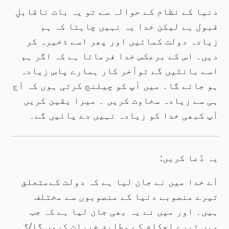
دنیا کے نظام کے حوالہ سے تو یہ بات ناقابلِ
قبول ہے لیکن خدا یہ نہیں چاہتا کہ ہم
زیادہ دولت کمائیں اور پھر اسے ذخیرہ کر
دیں۔ اس کے برعکس خدا فرماتا ہے کہ اگر ہم
اسے بانٹیں گے توآخر کار ہمارے پاس زیادہ
ہو جائے گا۔ میں آپ کو چیلنج کرتی ہوں کہ آج
ہی سے زیادہ سخاوت کریں ۔ میرا یقین کریں
آپ کبھی خدا کو زیادہ نہیں دے پائیں گے۔
یہ دُعا کریں:
اَے خدا میں نے جان لیا ہے کہ دولت کےمتعلق
تیرے منصوبے دنیا کے منصوبوں سے مختلف
ہیں۔ اور میں نے یہ بھی جان لیا ہے کہ جب
میں تیرے احکام کے مطابق خیرات کروں گا/گی