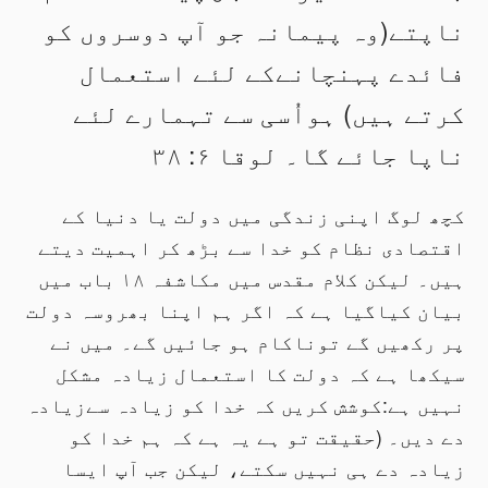
ناپتے(وہ پیمانہ جو آپ دوسروں کو
فائدے پہنچانےکے لئے استعمال
کرتے ہیں) ہواُسی سے تہمارے لئے
ناپا جائے گا۔ لوقا ۶: ۳۸
کچھ لوگ اپنی زندگی میں دولت یا دنیا کے
اقتصادی نظام کو خدا سے بڑھ کر اہمیت دیتے
ہیں۔ لیکن کلام مقدس میں مکاشفہ ۱۸ باب میں
بیان کیاگیا ہے کہ اگر ہم اپنا بھروسہ دولت
پر رکھیں گے توناکام ہو جائیں گے۔ میں نے
سیکھا ہے کہ دولت کا استعمال زیادہ مشکل
نہیں ہے:کوشش کریں کہ خدا کو زیادہ سےزیادہ
دے دیں۔ (حقیقت تو ہے یہ ہے کہ ہم خدا کو
زیادہ دے ہی نہیں سکتے، لیکن جب آپ ایسا