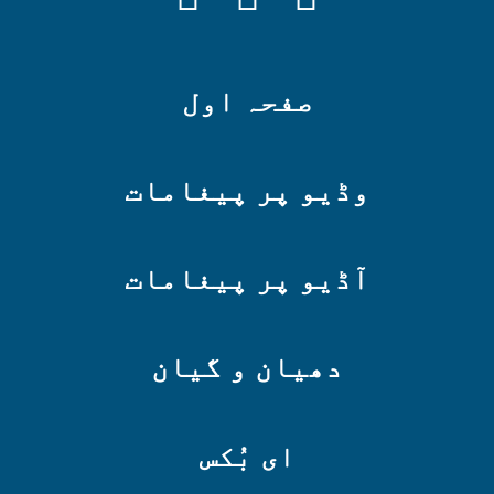
صفحہ اول
وڈیو پر پیغامات
آڈیو پر پیغامات
دھیان و گیان
ای بُکس