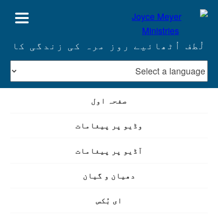
لُطف اُٹھائیے روز مرہ کی زندگی کا
صفحہ اول
وڈیو پر پیغامات
آڈیو پر پیغامات
دھیان و گیان
ای بُکس