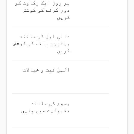
ہر روز ایک رکاوٹ کو
دور کرنے کی کوشش
کریں
دانی ایل کی مانند
بہترین بننے کی کوشش
کریں
الہیٰ نیت و خیالات
یسوع کی مانند
مقبولیت میں چلیں