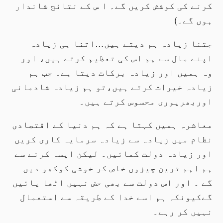
کرنے کی کوشش کریں گے۔ ا س کے نتائج شاندار
ہوں گے۔)
جتنا زیادہ ہم دیتے ہیں…اتنا ہی زیادہ
اپنے مال سے ہم اس کی تعظیم کرتے ہیں، اور
وہ ہمیں اور زیادہ برکات دیتا ہے۔ جب ہم
زیادہ خیرات کرتے ہیں،تو ہم زیادہ شادمانی
اوربھرپوری محسوس کرتے ہیں۔
معاشرہ ہمیں کہتا ہے کہ ہم دنیا کے اقتصادی
نظام میں زیادہ سے زیادہ سرمایہ کاری کریں
اور زیادہ دولت کمائیں۔ لیکن ایسا کرنے سے
ہم اہم ترین چیزوں خاص کر خوشی کوکھو دیں
گے ۔ اور اس دولت سے بھی حض نہیں اٹھا پائیں
گےکیونکہ ہم اسے خدا کے طریقہ سے استعمال
نہیں کر رہے۔