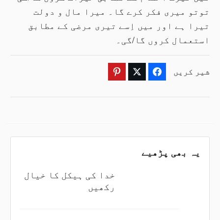
توتو میری فکر کرے گا۔ میرا مال و دولت
تیرا ہے اور میں اِسے تیری مرضی کے مطابق
استعمال کروں گا/گی۔
شیر کریں
Pinterest
Twitter
Facebook
یہ بھی پڑھیے
خدا کی ہیکل کا خیال
رکھیں