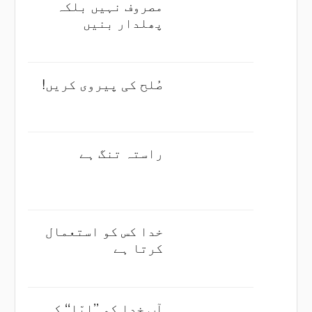
مصروف نہیں بلکہ
پھلدار بنیں
صُلح کی پیروی کریں!
راستہ تنگ ہے
خدا کس کو استعمال
کرتا ہے
آپ خدا کو ’’ابّا‘‘ کہہ