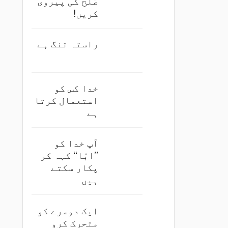
صُلح کی پیروی
کریں!
راستہ تنگ ہے
خدا کس کو
استعمال کرتا
ہے
آپ خدا کو
’’ابّا‘‘ کہہ کر
پکار سکتے
ہیں
ایک دوسرے کو
متحرک کرو