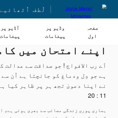
لُطف اُٹھائیے
صفحہ
وڈیو پر
آڈیو پر
اول
پیغامات
پیغامات
اپنے امتحان میں کام
اَے رب الافواج ! جو صداقت سے عدالت ک
ہے جو دِل ودماغ کو جانچتا ہے اُن سے
نے اپنا دعویٰ تجھ ہر پر ظاہر کیا ہ
11 : 20
ہماری پوری زندگی مصائب سے بھری ہوئی ہے، او
کردار کے معیار کو چانچتے ہیں ۔۔۔۔ یہ ایسے 