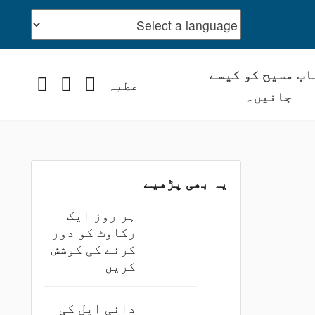
اب مسیح کو کیسے
stagram
YouTube
Facebook
عطیہ
جانیں۔
یہ بھی پڑھیے
ہر روز ایک
رکاوٹ کو دور
کرنے کی کوشش
کریں
دانی ایل کی