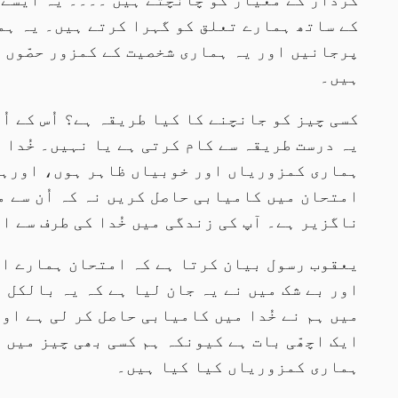
کے ساتھ ہمارے تعلق کو گہرا کرتے ہیں۔ یہ ہم
پرجانیں اور یہ ہماری شخصیت کے کمزور حصّوں ک
ہیں۔
کسی چیز کو جانچنے کا کیا طریقہ ہے؟ اُس کے اُ
یہ درست طریقہ سے کام کرتی ہے یا نہیں۔ خُدا
ہماری کمزوریاں اور خوبیاں ظاہر ہوں، اورہم
امتحان میں کامیابی حاصل کریں نہ کہ اُن سے 
ناگزیر ہے۔ آپ کی زندگی میں خُدا کی طرف سے ا
اور بے شک میں نے یہ جان لیا ہے کہ یہ بالکل د
میں ہم نے خُدا میں کامیابی حاصل کر لی ہے او
ایک اچھّی بات ہے کیونکہ ہم کسی بھی چیز میں 
ہماری کمزوریاں کیا کیا ہیں۔