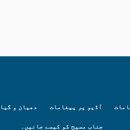
امات
آڈیو پر پیغامات
دھیان و گیا
جناب مسیح کو کیسے جانیں۔