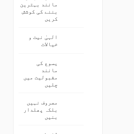
مانند بہترین
بننے کی کوشش
کریں
الہیٰ نیت و
خیالات
یسوع کی
مانند
مقبولیت میں
چلیں
مصروف نہیں
بلکہ پھلدار
بنیں