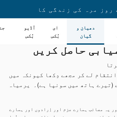
 روز مرہ کی زندگی کا
دھیان و
ای
آڈیو
جن
گیان
بُکس
بُکس
یابی حاصل کریں
رتا
 انتقام لے کر مجھے دِکھا کیونکہ میں
ے (تیرے ہاتھ میں سونپا ہے)۔ یرمیاہ
ر یہ مصائب ہمارے عزم اور اِرادوں اور ہمارے
امتحان ہیں جو ہمیں مضبوط بناتے ہیں اورخُدا