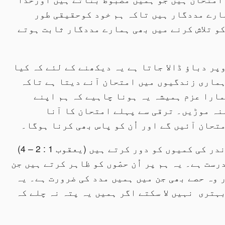
ارے مددگار ہیں تاکہ ہم خود کوحقیقی طور
و تلاش کرنے میں بھی ہمارے مددگار ثابت ہوتے
وپر دباؤ ڈالا جاتا ہے یہ دیکھنے کے لئے کہ کیا
 ہماری زندگیوں میں امتحان آنے دیتا ہے تاکہ
ارا عزم ہمیشہ یہ ہونا چاہیے کہ ہم اپنے
منہ موڑیں۔ ترقی سے پہلے امتحان کا آنا
متحان آئیں گے اور اُن کو پاس بھی کرنا ہوگا۔
یعقوب رسول بیان کرتا ہے کہ امتحان ہمارے اندر کی کمیوں کو دور کرتے ہیں (یعقوب 1 : 2 – 4)
رست ہے۔ یہ ہم پر اُن حصّوں کو ظاہر کرتے ہیں جن
ر وہ حصے بھی جن میں ہمیں مدد کی ضرورت ہے۔ یہ
بہتری نہیں لا سکتے اگر ہمیں یہ پتہ نہ چلے کہ