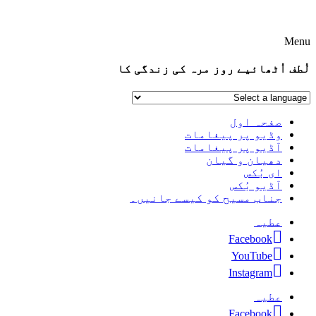
Menu
لُطف اُٹھائیے روز مرہ کی زندگی کا
صفحہ اول
وڈیو پر پیغامات
آڈیو پر پیغامات
دھیان و گیان
ای بُکس
آڈیو بُکس
جناب مسیح کو کیسے جانیں۔
عطیہ
Facebook
YouTube
Instagram
عطیہ
Facebook