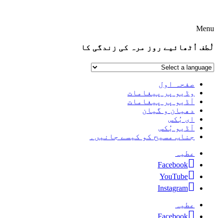
Menu
لُطف اُٹھائیے روز مرہ کی زندگی کا
صفحہ اول
وڈیو پر پیغامات
آڈیو پر پیغامات
دھیان و گیان
ای بُکس
آڈیو بُکس
جناب مسیح کو کیسے جانیں۔
عطیہ
Facebook
YouTube
Instagram
عطیہ
Facebook