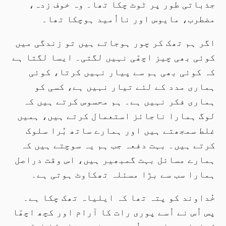
جذباتی طور پر ٹوٹ چکا تھا۔ وہ خوف زدہ،
مضطرب، مایوس اور نااُمید ہوچکا تھا۔
اگر ہم تھک کر چور ہوجاتے ہیں تو زندگی میں
کوئی بھی چیز اچھّی نہیں لگتی۔ ایسا لگتا ہے
کہ کوئی بھی ہم سے پیار نہیں کرتا، کوئی
ہماری مدد کے لئے تیار نہیں ہے، کسی کو
ہماری فکر نہیں ہے۔ ہم محسوس کرتے ہیں کہ
لوگ ہمارا ناجائز استعمال کرتے ہیں، ہمیں
غلط سمجھتے ہیں اور ہمارے ساتھ بُرا سلوک
کرتے ہیں۔ بہت دفعہ جب ہم یہ سوچتے ہیں کہ
ہمارے مسائل بہت گمبھیر ہیں، اس وقت دراصل
ہمارا سب سے بڑا مسئلہ تھکاوٹ ہوتی ہے۔
خُداوند کو پتہ تھا کہ ایلیاہ تھک چکا ہے۔
پس اُس نے اُسے پوری رات کا آرام اور کچھ اچھّا