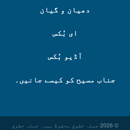
دھیان و گیان
ای بُکس
آڈیو بُکس
جناب مسیح کو کیسے جانیں۔
© 2026 جملہ حقوق محفوظ ہیں۔ جملہ حقوق