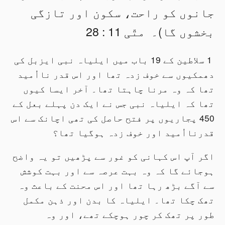
جانوں کو راحت، سکون اور تازگی
بخشوں گا)۔ متّی 11 : 28
1 سلاطین کے 19 باب میں ایلیاہ نبی ایزبل کی
دھمکیوں سے خوف زدہ تھا اور اس قدر نااُمید
تھا کہ وہ مرنا چاہتا تھا۔ آخر ایسا کیوں
تھا کہ ایلیاہ نبی جس نے ایک دن پہلے بعل کے
450 پجاریوں پر فتح حاصل کی تھی اچانک سے اس
قدرنااُمید اور خوف زدہ ہوگیا تھا؟
اگر آپ اس کہانی کو غور سے پڑھیں تو یہ واضح
ہوجائے گا کہ وہ بہت عرصہ سے اور بہت کوشش
سے آگے بڑھ رہا تھا اور اس محنت کے باعث وہ
تھک چکا تھا۔ ایلیاہ کا بدن اور ذہن مکمل
طور پر تھک کر چور ہوچکے تھے، اور وہ