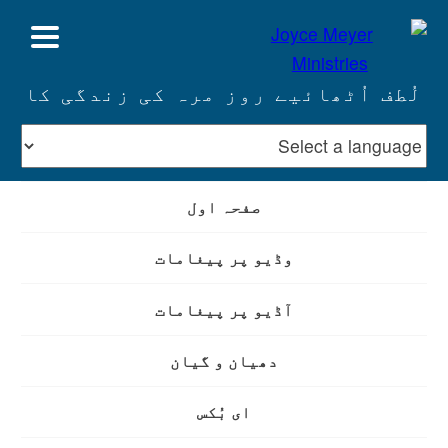
لُطف اُٹھائیے روز مرہ کی زندگی کا
صفحہ اول
وڈیو پر پیغامات
آڈیو پر پیغامات
دھیان و گیان
ای بُکس