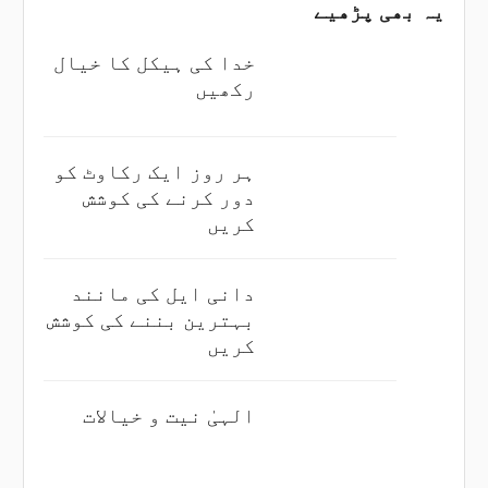
یہ بھی پڑھیے
خدا کی ہیکل کا خیال
رکھیں
ہر روز ایک رکاوٹ کو
دور کرنے کی کوشش
کریں
دانی ایل کی مانند
بہترین بننے کی کوشش
کریں
الہیٰ نیت و خیالات