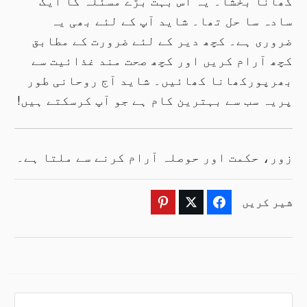
کھانا بخشا۔ یہ اُس بہت بڑے مسئلہ کا ایک
سادہ سا حل تھا۔ شاید آپ کے لئے بھی یہ
ضروری ہے۔ کچھ دیر کے لئے ضرورت کے مطابق
کچھ آرام کریں اور کچھ صحت مند غذائیت سے
بھرپورکھانا کھائیں۔ شاید آج روحانی طور
پریہ سب سے بہترین کام ہے جو آپ کرسکتے ہیں!
زور، حکمت اور حوصلہ آرام کرنے سے ملتا ہے۔
شیر کریں
Pinterest
Twitter
Facebook