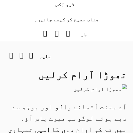
آڈیو بُکس
جناب مسیح کو کیسے جانیں۔
Instagram
YouTube
Facebook
عطیہ
gram
YouTube
Facebook
عطیہ
تھوڑا آرام کرلیں
اَے محنت اُٹھانے والو اور بوجھ سے
دبے ہوئے لوگو سب میرے پاس آؤ۔
میں تم کو آرام دوں گا (میں تمہاری