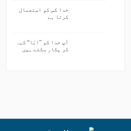
خدا کس کو استعمال
کرتا ہے
آپ خدا کو ’’ابّا‘‘ کہہ
کر پکار سکتے ہیں