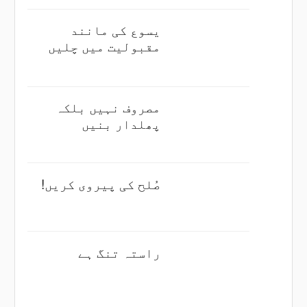
یسوع کی مانند
مقبولیت میں چلیں
مصروف نہیں بلکہ
پھلدار بنیں
صُلح کی پیروی کریں!
راستہ تنگ ہے