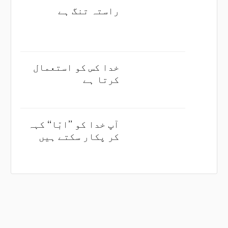
راستہ تنگ ہے
خدا کس کو استعمال
کرتا ہے
آپ خدا کو ’’ابّا‘‘ کہہ
کر پکار سکتے ہیں