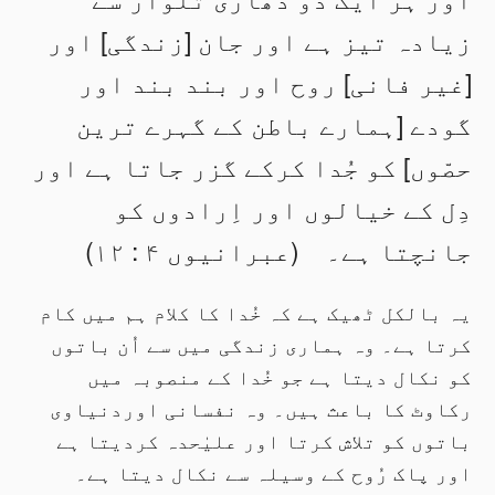
زیادہ تیز ہے اور جان [زندگی] اور
[غیر فانی] روح اور بند بند اور
گودے [ہمارے باطن کے گہرے ترین
حصّوں] کو جُدا کرکے گزر جاتا ہے اور
دِل کے خیالوں اور اِرادوں کو
جانچتا ہے۔ (عبرانیوں ۴ : ۱۲)
یہ بالکل ٹھیک ہے کہ خُدا کا کلام ہم میں کام
کرتا ہے۔ وہ ہماری زندگی میں سے اُن باتوں
کو نکال دیتا ہے جو خُدا کے منصوبہ میں
رکاوٹ کا باعث ہیں۔ وہ نفسانی اوردنیاوی
باتوں کو تلاش کرتا اور علیٰحدہ کردیتا ہے
اور پاک رُوح کے وسیلہ سے نکال دیتا ہے۔