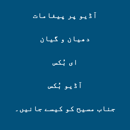
آڈیو پر پیغامات
دھیان و گیان
ای بُکس
آڈیو بُکس
جناب مسیح کو کیسے جانیں۔