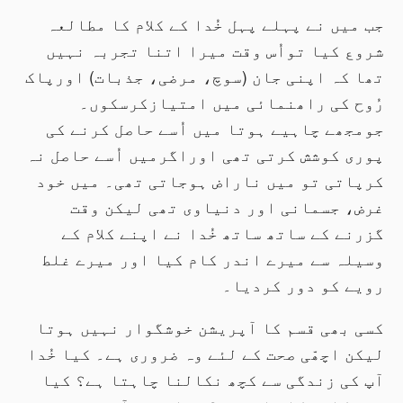
جب میں نے پہلے پہل خُدا کے کلام کا مطالعہ
شروع کیا تواُس وقت میرا اتنا تجربہ نہیں
تھا کہ اپنی جان (سوچ، مرضی، جذبات) اورپاک
رُوح کی راھنمائی میں امتیازکرسکوں۔
جومجھے چاہیے ہوتا میں اُسے حاصل کرنے کی
پوری کوشش کرتی تھی اوراگرمیں اُسے حاصل نہ
کرپاتی تو میں ناراض ہوجاتی تھی۔ میں خود
غرض، جسمانی اور دنیاوی تھی لیکن وقت
گزرنے کے ساتھ ساتھ خُدا نے اپنے کلام کے
وسیلہ سے میرے اندر کام کیا اور میرے غلط
رویے کو دور کردیا۔
کسی بھی قسم کا آپریشن خوشگوار نہیں ہوتا
لیکن اچھّی صحت کے لئے وہ ضروری ہے۔ کیا خُدا
آپ کی زندگی سے کچھ نکالنا چاہتا ہے؟ کیا