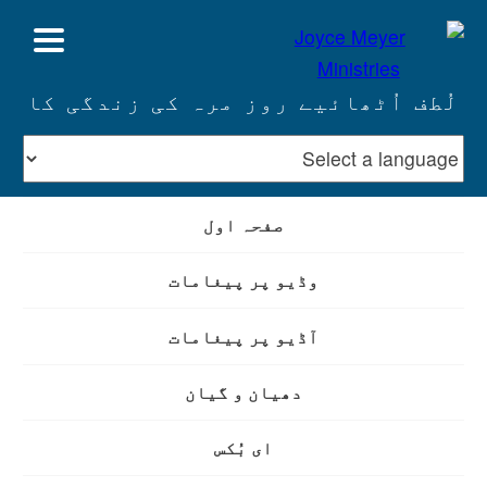
لُطف اُٹھائیے روز مرہ کی زندگی کا
صفحہ اول
وڈیو پر پیغامات
آڈیو پر پیغامات
دھیان و گیان
ای بُکس