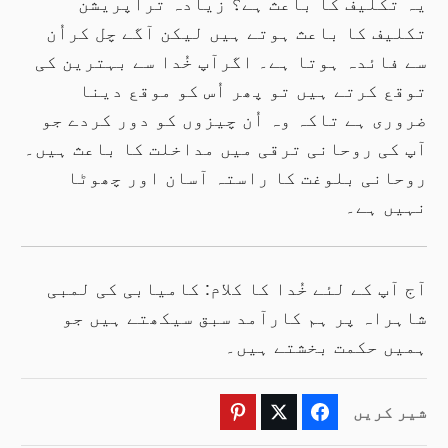
یہ تکلیف کا باعث ہے؟ زیادہ ترآپریشن
تکلیف کا باعث ہوتے ہیں لیکن آگے چل کراُن
سے فائدہ ہوتا ہے۔ اگرآپ خُدا سے بہترین کی
توقع کرتے ہیں تو پھر اُس کو موقع دینا
ضروری ہے تاکہ وہ اُن چیزوں کو دور کردے جو
آپ کی روحانی ترقی میں مداخلت کا باعث ہیں۔
روحانی بلوغت کا راستہ آسان اور چھوٹا
نہیں ہے۔
آج آپ کے لئے خُدا کا کلام: کامیابی کی لمبی
شاہراہ پر ہم کارآمد سبق سیکھتے ہیں جو
ہمیں حکمت بخشتے ہیں۔
شیر کریں
Pinterest
Twitter
Facebook