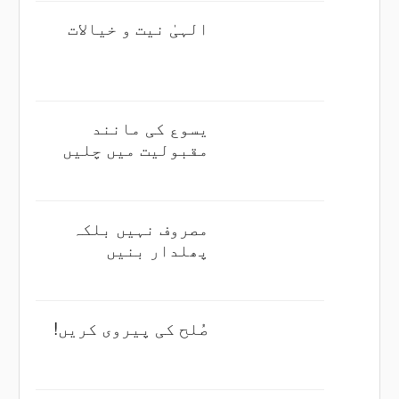
الہیٰ نیت و خیالات
یسوع کی مانند
مقبولیت میں چلیں
مصروف نہیں بلکہ
پھلدار بنیں
صُلح کی پیروی کریں!