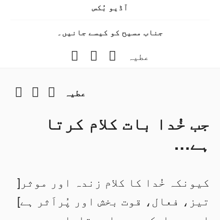
آڈیو بُکس
جناب مسیح کو کیسے جانیں۔
Instagram
YouTube
Facebook
عطیہ
gram
YouTube
Facebook
عطیہ
جب خُدا بات کلام کرتا
ہے…
کیونکہ خُدا کا کلام زندہ اور موثر[
تیز، فعال، قوت بخش اور پُراَثر ہے]
اور ہر ایک دو دھاری تلوار سے